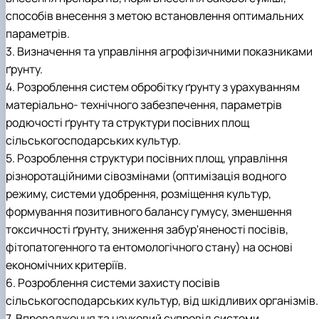
способів внесення з метою встановлення оптимальних
параметрів.
3. Визначення та управління агрофізичними показниками
ґрунту.
4. Розроблення систем обробітку ґрунту з урахуванням
матеріально- технічного забезпечення, параметрів
родючості ґрунту та структури посівних площ
сільськогосподарських культур.
5. Розроблення структури посівних площ, управління
різноротаційними сівозмінами (оптимізація водного
режиму, системи удобрення, розміщення культур,
формування позитивного балансу гумусу, зменшення
токсичності ґрунту, зниження забур'яненості посівів,
фітопатогенного та ентомологічного стану) на основі
економічних критеріїв.
6. Розроблення системи захисту посівів
сільськогосподарських культур, від шкідливих організмів.
7. Впровадження та науковий супровід системи