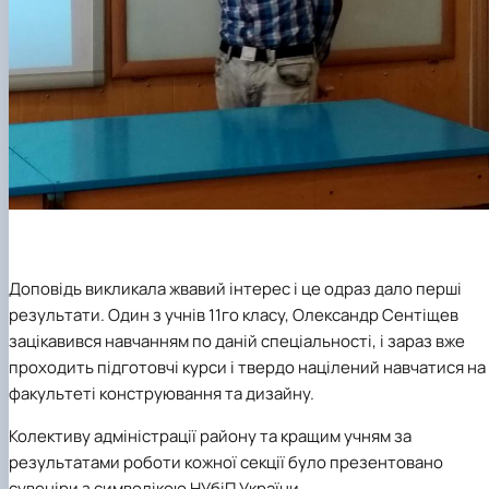
Доповідь викликала жвавий інтерес і це одраз дало перші
результати. Один з учнів 11го класу, Олександр Сентіщев
зацікавився навчанням по даній спеціальності, і зараз вже
проходить підготовчі курси і твердо націлений навчатися на
факультеті конструювання та дизайну.
Колективу адміністрації району та кращим учням за
результатами роботи кожної секції було презентовано
сувеніри з символікою НУбіП України.