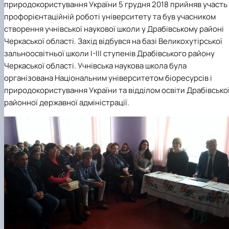
природокористування України
5 грудня 2018
прийняв участь
Рейтингові списки
профорієнтаційній роботі університету та був учасником
створення у
чнівської наукової школи у Драбівському районі
Черкаської області. Захід відбувся на базі
Великохутірської
зальноосвітньої школи І-ІІІ ступенів Драбівського району
Черкаської області
.
Учнівська наукова школа була
організована Національним університетом біоресурсів і
природокористування України та відділом освіти Драбівсько
районної державної адміністрації.