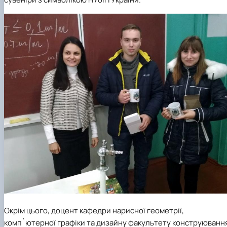
Окрім цього, доцент кафедри нарисної геометрії,
комп`ютерної графіки та дизайну факультету конструюванн