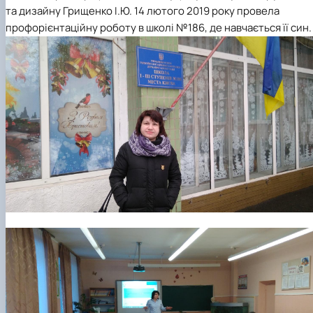
та дизайну Грищенко І.Ю. 14 лютого 2019 року провела
профорієнтаційну роботу в школі №186, де навчається її син.