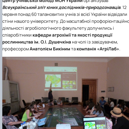
центр учнівської молоді МОН України
організував
Всеукраїнський зліт юних дослідників-природознавців
. 12
червня понад 60 талановитих учнів зі всієї України відвідали
стіни нашого університету. До масштабної профорієнтаційно
діяльності агробіологічного факультету долучились і
співробітники
кафедри агрохімії та якості продукції
рослинництва ім. О.І. Душечкіна
на чолі із завідувачем,
професором
Анатолієм Бикіним
та
компанія «АгріЛаб»
.