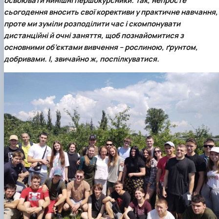
освоювати нинішні першокурсники. Так, непросте
сьогодення вносить свої корективи у практичне навчання,
проте ми зуміли розподілити час і скомпонувати
дистанційні й очні заняття, щоб познайомитися з
основними об’єктами вивчення – рослиною, ґрунтом,
добривами. І, звичайно ж, поспілкуватися.