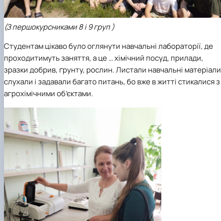
(З першокурсниками 8 і 9 груп )
Студентам цікаво було оглянути навчальні лабораторії, де
проходитимуть заняття, а це … хімічний посуд, прилади,
зразки добрив, ґрунту, рослин. Листали навчальні матеріали
слухали і задавали багато питань, бо вже в житті стикалися з
агрохімічними об’єктами.