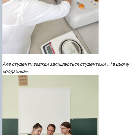
Але студенти завжди залишаються студентами … і в цьому
«родзинка»