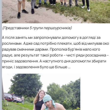
(Представники 5 групи першоурсників)
А після занять ми запропонували допомогу в догляді за
рослинами. Адже сад потрібно плекати, щоб від милував око 
радував смачними дарами. Прополка бур’янів мало кого
радує, але результат такої роботи – чисті ряди розсадника –
приніс задоволення. А наступного дня допомогли збирати
ягоди, і задоволення було ще більше …