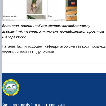
Впевнена, навчання буде цікавим заглибленням у
агрохімічні питання, з якими ми познайомилися протягом
цієї практики.
Наталія Пасічник,доцент кафедри агрохімії та якостіпродукці
рослинницва ім. О.І. Душечкіна
Кафедра агрохімії та якості продукції