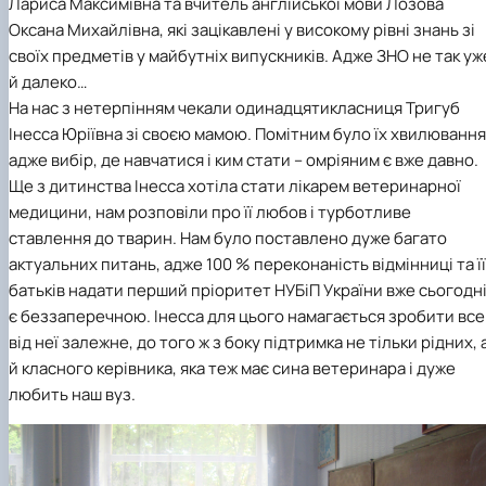
Лариса Максимівна та вчитель англійської мови Лозова
Оксана Михайлівна, які зацікавлені у високому рівні знань зі
своїх предметів у майбутніх випускників. Адже ЗНО не так уж
й далеко…
На нас з нетерпінням чекали одинадцятикласниця Тригуб
Інесса Юріївна зі своєю мамою. Помітним було їх хвилювання
адже вибір, де навчатися і ким стати – омріяним є вже давно.
Ще з дитинства Інесса хотіла стати лікарем ветеринарної
медицини, нам розповіли про її любов і турботливе
ставлення до тварин. Нам було поставлено дуже багато
актуальних питань, адже 100 % переконаність відмінниці та її
батьків надати перший пріоритет НУБіП України вже сьогодн
є беззаперечною. Інесса для цього намагається зробити все
від неї залежне, до того ж з боку підтримка не тільки рідних, 
й класного керівника, яка теж має сина ветеринара і дуже
любить наш вуз.