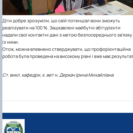
Діти добре зрозуміли, що свій потенціал вони зможуть
реалізувати на 100 %. Зацікавлені майбутні абітурієнти
надали свої контактні дані з метою безпосереднього зв’язку
із ними.
Отож, можна впевнено стверджувати, що профорієнтаційна
робота була проведена на високому рівні і вже має результа
Ст. викл. кафедри, к. вет н. Деркач Ірина Михайлівна