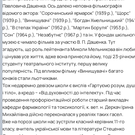
Фотогалерея
Павловича Дашенка. Ось далеко неповна фільмографія
відомого актора: "Сорочинський ярмарок" (1939 р.), "Щорс"
(1939 р.), "Винищувачі" (1939 р.), "Богдан Хмельницький" (194
р.), "В степах України" (1952 р.), "Мартин Боруля" (1953 р.),
"Сон" (1964 р.), "Незабутнє" (1967 р.) та ін. У фондах шкільно
музею є чимало фільмів за участю В. П. Дашенка. Тут
згадують, що роль лейтенанта Миколи Мельникова він люби
і цінував усе життя, адже вона принесла йому, тоді 23-річном
студенту театрального інституту, першу велику
популярність. Під впливом фільму «Винищувачі» багато
юнаків стали льотчиками.
Тож недаремно девізом школи є вислів «Гартуємо розум, душ
і тіло», а кредо − «Від духовності до інтелекту». Під час
проведення профорієнтаційної роботи старший викладач
кафедри фармакології та токсикології, к. вет. н. Деркач Ірина
Михайлівна дійсно переконалася у реаліях таких гасел.
Вже на порозі школи нас зустріли класний керівник 11-го
класу, вчитель української мови та літератури Стеценко