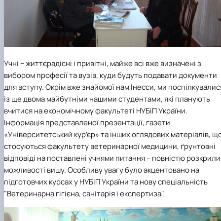
Учні − життєрадісні і привітні, майже всі вже визначені з
вибором професії та вузів, куди будуть подавати документи
для вступу. Окрім вже знайомої нам Інесси, ми поспілкувалис
із ще двома майбутніми нашими студентами, які планують
вчитися на економічному факультеті НУБіП України.
Інформація представленої презентації, газети
«Університетський кур’єр» та інших оглядових матеріалів, щ
стосуються факультету ветеринарної медицини, ґрунтовні
відповіді на поставлені учнями питання − повністю розкрили
можливості вишу. Особливу увагу було акцентовано на
підготовчих курсах у НУБІП України та нову спеціальність
"Ветеринарна гігієна, санітарія і експертиза".