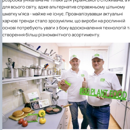
для всього світу, адже альтернатив справжньому цільному
шматку м'яса - майже не існує. Проаналізувавши актуальні
харчові тренди стало зрозумілим, що вироби на рослинній
основі потребують уваги з боку вдосконалення технологій т
створення більш різноманітного асортименту.