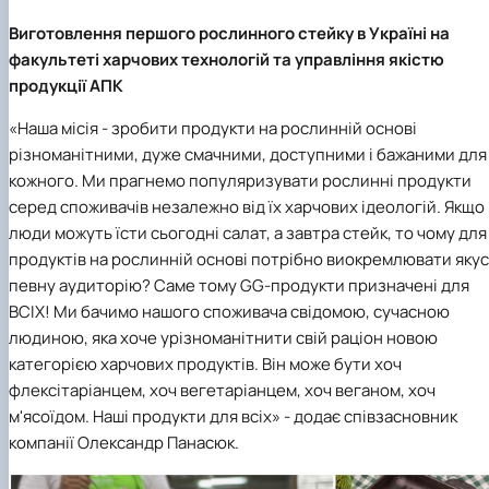
Виготовлення першого рослинного стейку в Україні на
факультеті харчових технологій та управління якістю
продукції АПК
«Наша місія - зробити продукти на рослинній основі
різноманітними, дуже смачними, доступними і бажаними для
кожного. Ми прагнемо популяризувати рослинні продукти
серед споживачів незалежно від їх харчових ідеологій. Якщо
люди можуть їсти сьогодні салат, а завтра стейк, то чому для
продуктів на рослинній основі потрібно виокремлювати яку
певну аудиторію? Саме тому GG-продукти призначені для
ВСІХ! Ми бачимо нашого споживача свідомою, сучасною
людиною, яка хоче урізноманітнити свій раціон новою
категорією харчових продуктів. Він може бути хоч
флексітаріанцем, хоч вегетаріанцем, хоч веганом, хоч
м'ясоїдом. Наші продукти для всіх»
-
додає співзасновник
компанії Олександр Панасюк.