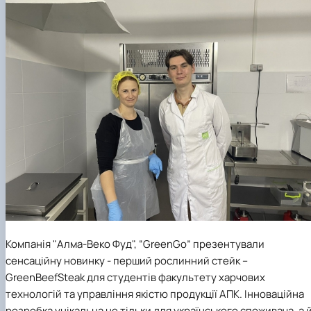
Компанія "Алма-Веко Фуд", “GreenGo” презентували
сенсаційну новинку - перший рослинний стейк –
GreenBeefSteak для студентів факультету харчових
технологій та управління якістю продукції АПК. Інноваційна
розробка унікальна не тільки для українського споживача, а 