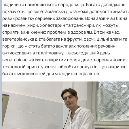
людини та навколишнього середовища. Багато досліджень
показують, що вегетаріанська дієта може допомогти знизит
ризик розвитку серцевих захворювань. Вона зазвичай бідна
на насичені жири, холестерин та трансжири, які можуть
сприяти виникненню проблем із здоров’ям. В той же час,
вегетаріанська дієта багата на фрукти, овочі, цільні злаки та
горіхи, що містять багато важливих поживних речовин,
антиоксидантів та клітковину. На сьогоднішній день
вегетаріанська їжа є відкритим полем для створення нових
технологій приготування і обробки продуктів, що відкриває
багато можливостей для молодих спеціалістів.