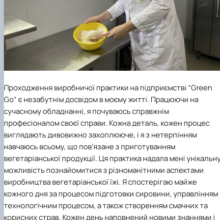
Проходження виробничої практики на підприємстві “Green
Go” є незабутнім досвідом в моєму житті. Працюючи на
сучасному обладнанні, я почуваюсь справжнім
професіоналом своєї справи. Кожна деталь, кожен процес
виглядають дивовижно захоплююче, і я з нетерпінням
навчаюсь всьому, що пов'язане з приготуванням
вегетаріанської продукції. Ця практика надала мені унікальн
можливість познайомитися з різноманітними аспектами
виробництва вегетаріанської їжі. Я спостерігаю майже
кожного дня за процесом підготовки сировини, управлінням
технологічним процесом, а також створенням смачних та
корисних страв. Кожен день наповнений новими знаннями і