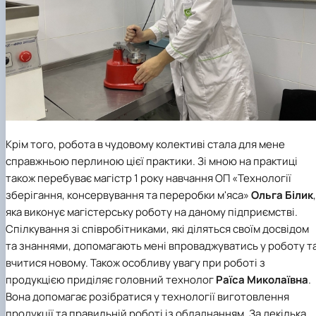
Крім того, робота в чудовому колективі стала для мене
справжньою перлиною цієї практики. Зі мною на практиці
також перебуває магістр 1 року навчання ОП «Технології
зберігання, консервування та переробки м'яса»
Ольга
Білик
,
яка виконує магістерську роботу на даному підприємстві.
Спілкування зі співробітниками, які діляться своїм досвідом
та знаннями, допомагають мені впроваджуватись у роботу т
вчитися новому. Також особливу увагу при роботі з
продукцією приділяє головний технолог
Раїса
Миколаївна
.
Вона допомагає розібратися у технології виготовлення
продукції та правильній роботі із обладнанням. За декілька