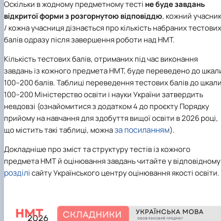
Оскільки в жодному предметному тесті
не буде завдань
відкритої форми з розгорнутою відповіддю
, кожний учасни
/ кожна учасниця дізнається про кількість набраних тестови
балів одразу після завершення роботи над НМТ.
Кількість тестових балів, отриманих під час виконання
завдань із кожного предмета НМТ, буде переведено до шкал
100–200 балів. Таблиці переведення тестових балів до шкал
100–200 Міністерство освіти і науки України затвердить
невдовзі (ознайомитися з додатком 4 до проєкту Порядку
прийому на навчання для здобуття вищої освіти в 2026 році,
за посиланням
що містить такі таблиці, можна
).
Докладніше про зміст та структуру тестів із кожного
предмета НМТ й оцінювання завдань читайте у відповідному
розділі
сайту Українського центру оцінювання якості освіти.