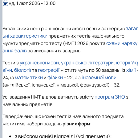
нд, 1 лют 2026 - 12:00
зага
Український центр оцінювання якості освіти затвердив
ьні характеристики
предметних тестів національного
схеми нараху
мультипредметного тесту (НМТ) 2026 року та
ання балів
за виконання їх завдань.
української мови
української літератури
історії Ук
Тести з
,
,
аїни
біології
географії
хімії
,
та
міститимуть по 30 завдань, із
математики
фізики
іноземної мови
24, із
й
– 22, а з
(англійської, іспанської, німецької, французької) – 32.
програм ЗНО
Усі завдання НМТ відповідатимуть змісту
з
навчальних предметів.
Передбачено, що кожен тест із навчального предмета
міститиме набори завдань
різних форм
:
з вибором однієї відповіді (усі предмети);