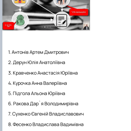
Антонів Артем Дмитрович
Дерун Юлія Анатоліївна
Кравченко Анастасія Юріївна
Курочка Анна Валеріївна
Підгола Альона Юріївна
Ракова Дар`я Володимирівна
Сухенко Євгеній Владиславович
Фесенко Владислава Вадимівна