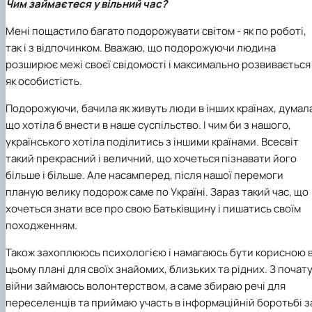
Чим займаєтеся у вільний час?
Мені пощастило багато подорожувати світом - як по роботі,
так і з відпочинком. Вважаю, що подорожуючи людина
розширює межі своєї свідомості і максимально розвивається
як особистість.
Подорожуючи, бачила як живуть люди в інших країнах, думал
що хотіла б внести в наше суспільство. І чим би з нашого,
українського хотіла поділитись з іншими країнами. Всесвіт
такий прекрасний і величний, що хочеться пізнавати його
більше і більше. Але насамперед, після нашої перемоги
планую велику подорож саме по Україні. Зараз такий час, що
хочеться знати все про свою Батьківщину і пишатись своїм
походженням.
Також захоплююсь психологією і намагаюсь бути корисною 
цьому плані для своїх знайомих, близьких та рідних. З почат
війни займаюсь волонтерством, а саме збираю речі для
переселенців та приймаю участь в інформаційній боротьбі з