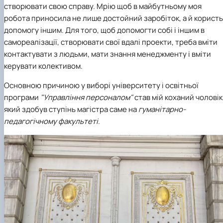
створювати свою справу. Мрію щоб в майбутньому моя
робота приносила не лише достойний заробіток, а й користь 
допомогу іншим. Для того, щоб допомогти собі і іншим в
самореалізації, створювати свої вдалі проекти, треба вміти
контактувати з людьми, мати знання менеджменту і вміти
керувати колективом.
Основною причиною у виборі університету і освітньої
програми
"Управління персоналом"
став мій коханий чоловік
який здобув ступінь магістра саме на
гуманітарно-
педагогічному факультеті
.