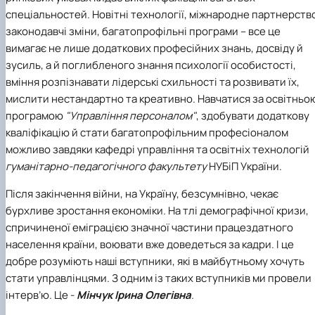
спеціальностей. Новітні технології, міжнародне партнерств
законодавчі зміни, багатопрофільні програми – все це
вимагає не лише додаткових професійних знань, досвіду й
зусиль, а й поглибленого знання психології особистості,
вміння розпізнавати лідерські схильності та розвивати їх,
мислити нестандартно та креативно. Навчатися за освітньо
програмою
"Управління персоналом"
, здобувати додаткову
кваліфікацію й стати багатопрофільним професіоналом
можливо завдяки кафедрі управління та освітніх технологій
гуманітарно-педагогічного факультету
НУБіП України.
Після закінчення війни, на Україну, безсумнівно, чекає
бурхливе зростання економіки. На тлі демографічної кризи,
спричиненої еміграцією значної частини працездатного
населення країни, воювати вже доведеться за кадри. І це
добре розуміють наші вступники, які в майбутньому хочуть
стати управлінцями. З одним із таких вступників ми провели
інтерв’ю. Це -
Мінчук Ірина Олегівна
.