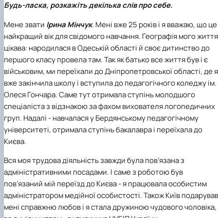
Будь-ласка, розкажіть декілька слів про себе.
Мене звати
Ірина Мінчук
. Мені вже 25 років і я вважаю, що це
найкращий вік для свідомого навчання. Географія мого життя
цікава: народилася в Одеській області й своє дитинство до
першого класу провела там. Так як батько все життя був і є
військовим, ми переїхали до Дніпропетровської області, де я
вже закінчила школу і вступила до педагогічного коледжу ім.
Олеся Гончара. Саме тут отримала ступінь молодшого
спеціаліста з відзнакою за фахом вихователя логопедичних
груп. Надалі - навчалася у Бердянському педагогічному
університеті, отримала ступінь бакалавра і переїхала до
Києва.
Вся моя трудова діяльність завжди була пов’язана з
адміністративними посадами. І саме з роботою був
пов’язаний мій переїзд до Києва - я працювала особистим
адміністратором медійної особистості. Також Київ подарува
мені справжню любов і я стала дружиною чудового чоловіка,