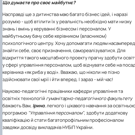
Що думаєте про своє майбутнє?
Насправді ще з дитинства маю багато бізнес ідей, і наразі
розумію - щоб втілити їх у реальність необхідно мати низку
знань і вмінь у керуванні бізнесом і персоналом. У
майбутньому бачу себе керівником (власником)
психологічного центру. Хочу допомагати людям насамперед
знайти себе, своє призначення, самореалізуватися. Для
відкриття такого масштабного проекту прагну здобути освіт
у сфері управління персоналом, щоб відчувати себе на посад
керівника «як риба у воді». Вважаю, що ніколи не пізно
здійснювати свої мрії і йти вперед. І зараз - мій час!
Науково-педагогічні працівники кафедри управління та
освітніх технологій
гуманітарно-педагогічного факультету
бажають Вам,
Ірино
, легкого і цікавого навчання за освітньо
програмою
"Управління персоналом"
, здобути додаткову
кваліфікацію й стати багатопрофільним професіоналом
завдяки досвіду викладачів НУБіП України.