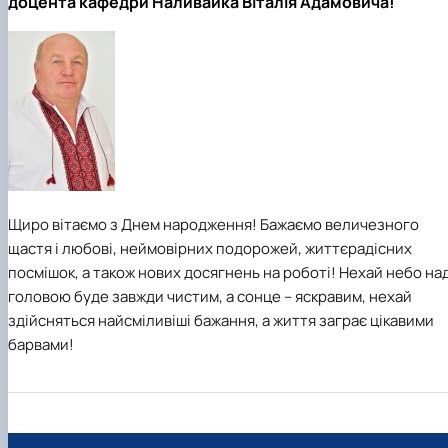
доцента кафедри Наливайка Віталія Адамовича!
Інформація щодо змісту ОНП Доктора
філософії
Матеріально-технічна база
Анкетування ОНП Доктор філософії
Випускники
Навчально-методичні матеріали
Щиро вітаємо з Днем народження! Бажаємо величезного
щастя і любові, неймовірних подорожей, життєрадісних
посмішок, а також нових досягнень на роботі! Нехай небо на
головою буде завжди чистим, а сонце – яскравим, нехай
здійсняться найсміливіші бажання, а життя заграє цікавими
барвами!