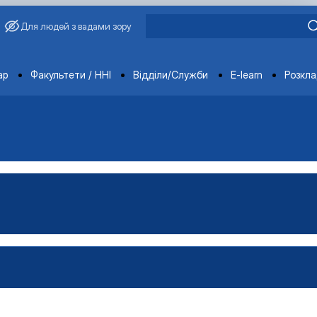
Для людей з вадами зору
ments
ар
Факультети / ННІ
Відділи/Служби
E-learn
Розкл