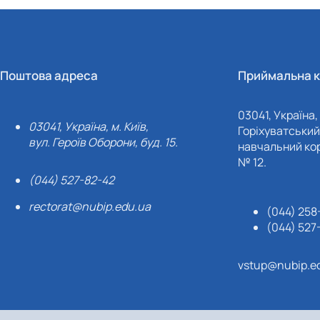
Поштова адреса
Приймальна к
03041, Україна, 
03041, Україна, м. Київ,
Горіхуватський 
вул. Героїв Оборони, буд. 15.
навчальний кор
№ 12.
(044) 527-82-42
rectorat@nubip.edu.ua
(044) 258
(044) 527
vstup@nubip.e