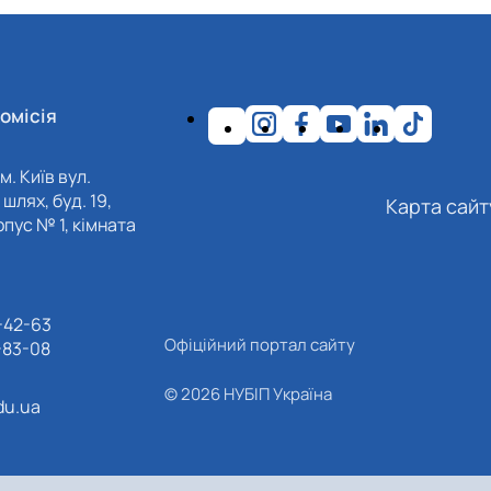
омісія
м. Київ вул.
шлях, буд. 19,
Карта сайт
пус № 1, кімната
-42-63
Офіційний портал сайту
-83-08
© 2026 НУБІП Україна
du.ua