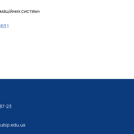
рмаційних систем»
B3.1
87-23
ubip.edu.ua