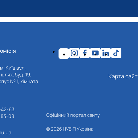
омісія
м. Київ вул.
шлях, буд. 19,
Карта сайт
пус № 1, кімната
-42-63
Офіційний портал сайту
-83-08
© 2026 НУБІП Україна
du.ua