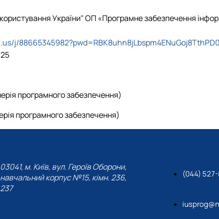
докористування України" ОП «Програмне забезпечення інфо
om.us/j/88665345982?pwd=RBK8uhn8jLbspm4ENuGoj8TthPD0
025
нерія програмного забезпечення)
ерія програмного забезпечення)
03041, м. Київ, вул. Героїв Оборони,
(044) 527-
навчальний корпус №15, кімн. 236,
237
iusprog@n