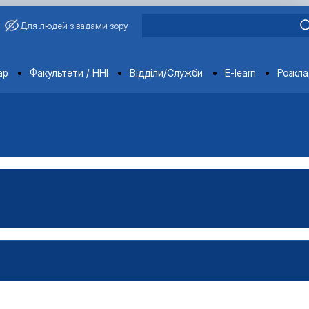
Для людей з вадами зору
ments
ар
Факультети / ННІ
Відділи/Служби
E-learn
Розкл