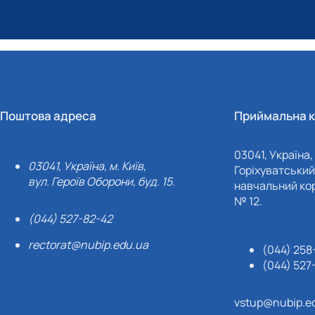
Поштова адреса
Приймальна к
03041, Україна, 
03041, Україна, м. Київ,
Горіхуватський 
вул. Героїв Оборони, буд. 15.
навчальний кор
№ 12.
(044) 527-82-42
rectorat@nubip.edu.ua
(044) 258
(044) 527
vstup@nubip.e