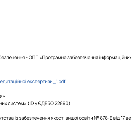
Комп'ютерні науки (магістр)
Моделювання і 3D-друк (керівник Панкратьєв В.О.)
Робочі програми
Робочі програми
Робочі програми
Робочі програми
тр)
Комп'ютерні науки (бакалавр)
Аналіз і проєктування ІТ систем (керівник Ніколаєнко Д.В.)
Акредитація
Акредитація
Акредитація
Інші спеціальності
абезпечення - ОПП «Програмне забезпечення інформаційни
едитаційної експертизи_1.pdf
ня»
них систем»
(ID у ЄДЕБО
22890
)
ства із забезпечення якості вищої освіти № 878-Е від 17 в