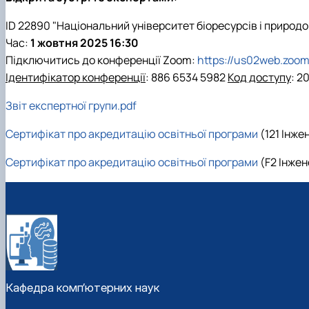
ID 22890 "Національний університет біоресурсів і приро
Час:
1 жовтня 2025 16:30
Підключитись до конференції Zoom:
https://us02web.zo
Ідентифікатор конференції
: 886 6534 5982
Код доступу
: 2
Звіт експертної групи.pdf
Сертифікат про акредитацію освітньої програми
(121 Інже
Сертифікат про акредитацію освітньої програми
(F2 Інжен
Кафедра комп’ютерних наук