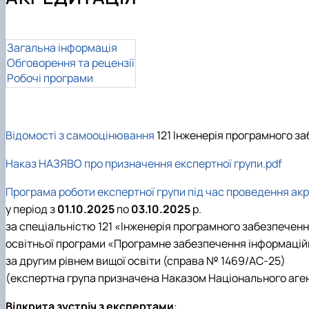
Склад кафедри
Робочі програми
Комп'ютерні науки (бакалавр)
Співпраця
Студентські гуртки
Програмне забезпечення інформаційних систем (магіс
Випускники КН
Матеріально-технічна база кафедри
Інформаційні управляючі системи і технології (магістр)
Загальна інформація
Випускники ІПЗ
Штучний інтелект та робототехніка (магістр)
Обговорення та рецензії
Інші спеціальності
Робочі програми
Відомості з самооцінювання
121 Інженерія програмного з
Наказ НАЗЯВО про призначення експертної групи.pdf
Програма роботи експертної групи під час проведення акр
у період з
01.10.2025
по
03.10.2025
р.
за спеціальністю
121 «Інженерія програмного забезпечен
освітньої програми
«Програмне забезпечення інформацій
за другим рівнем вищої освіти (справа № 1469/АС-25)
(експертна група призначена Наказом Національного агент
Відкрита зустріч з експертами
: