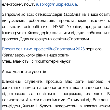
електронну пошту
iusprog@nubip.edu.ua
.
Запрошуємо всіх стейкхолдерів (здобувачів вищої освіти
випускників, роботодавців, представників академічно
спільноти, співробітників НУБіП України, представникі
інших груп стейкхолдерів) залишити відгуки, побажання т
пропозиції для покращення освітньої програми.
Проект освітньо-професійної програми 2026
першого
(бакалаврського) рівня вищої освіти.
Спеціальність F3 "Комп'ютерні науки"
Анкетування студентів
Шановний студенте, просимо Вас дати відповіді н
запитання нижче наведеної анкети щодо задоволеност
підготовкою за освітньою програмою, за якою В
навчаєтеся. Анкети є анонімними. Отримані від Вас дані 
конфіденційними і будуть використані в узагальненом