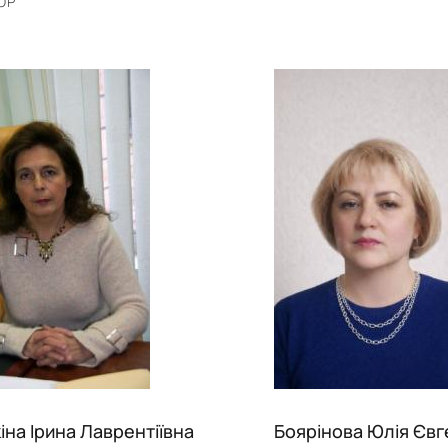
ОР
іна Ірина Лаврентіївна
Боярінова Юлія Євг