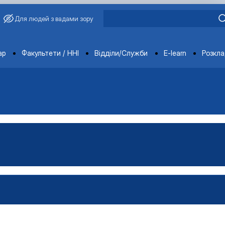
Для людей з вадами зору
ments
ар
Факультети / ННІ
Відділи/Служби
E-learn
Розкл