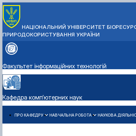
НАЦІОНАЛЬНИЙ УНІВЕРСИТЕТ БІОРЕСУРС
ПРИРОДОКОРИСТУВАННЯ УКРАЇНИ
Факультет інформаційних технологій
Кафедра комп’ютерних наук
ПРО КАФЕДРУ
НАВЧАЛЬНА РОБОТА
НАУКОВА ДІЯЛЬНІ
Про кафедру
Документи кафедри
Наукова діяльність
Абітурієнту
Спеціальності
Історія кафедри
Практичне навчання
Аспіранти
Інженерія програмного забезпечення (бакалавр)