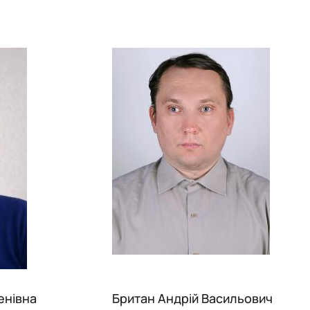
енівна
Бритaн Aндрiй Bаcильович