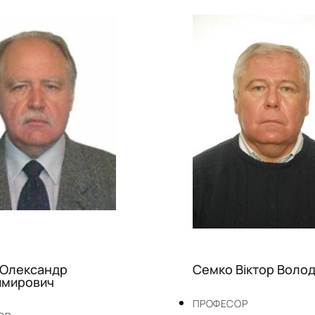
 Олександр
Семко Віктор Воло
имирович
ПРОФЕСОР