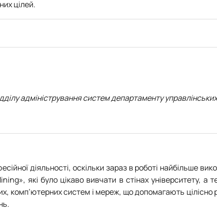
их цілей.
ідділу адміністрування систем департаменту управлінськи
сійної діяльності, оскільки зараз в роботі найбільше вико
ining», які було цікаво вивчати в стінах університету, 
их, комп’ютерних систем і мереж, що допомагають цілісно 
нь.