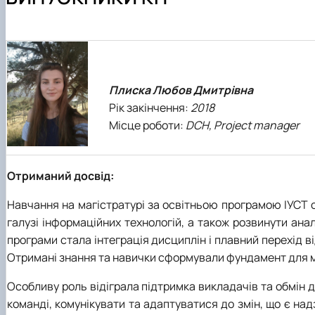
Склад кафедри
Робочі програми
Комп'ютерні науки (бакалавр)
Співпраця
Студентські гуртки
Програмне забезпечення інформаційних систем (магіс
Випускники КН
Матеріально-технічна база кафедри
Інформаційні управляючі системи і технології (магістр)
Випускники ІПЗ
Штучний інтелект та робототехніка (магістр)
Інші спеціальності
Плиска Любов Дмитрівна
Рік закінчення:
2018
Місце роботи:
DCH, Project manager
Отриманий досвід:
Навчання на магістратурі за освітньою програмою ІУСТ 
галузі інформаційних технологій, а також розвинути ан
програми стала інтеграція дисциплін і плавний перехід в
Отримані знання та навички сформували фундамент для мо
Особливу роль відіграла підтримка викладачів та обмін 
команді, комунікувати та адаптуватися до змін, що є на