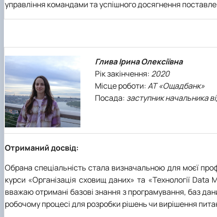
управління командами та успішного досягнення поставлен
Глива Ірина Олексіївна
Рік закінчення:
2020
Місце роботи:
АТ «Ощадбанк»
Посада:
заступник начальника в
Отриманий досвід:
Обрана спеціальність стала визначальною для моєї профе
курси «Організація сховищ даних» та «Технології Data M
вважаю отримані базові знання з програмування, баз дан
робочому процесі для розробки рішень чи вирішення пита