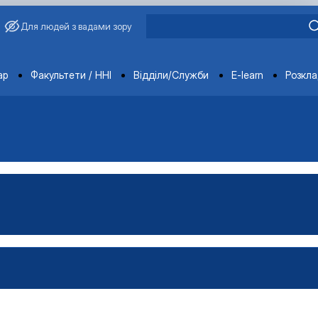
Для людей з вадами зору
ments
ар
Факультети / ННІ
Відділи/Служби
E-learn
Розкл