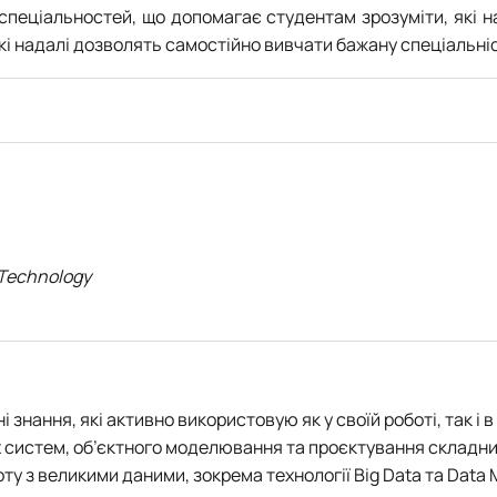
Т-спеціальностей, що допомагає студентам зрозуміти, які н
які надалі дозволять самостійно вивчати бажану спеціальні
 Technology
 знання, які активно використовую як у своїй роботі, так і
систем, об’єктного моделювання та проєктування складних 
ту з великими даними, зокрема технології Big Data та Data 