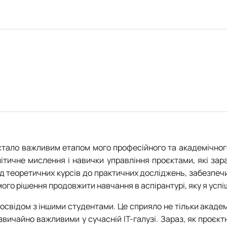
Комп'ютерні науки (магістр)
Моделювання і 3D-друк (керівник Панкратьєв В.О.)
Робочі програми
Робочі програми
Робочі програми
Робочі програми
тр)
Комп'ютерні науки (бакалавр)
Аналіз і проєктування ІТ систем (керівник Ніколаєнко Д.В.)
Акредитація
Акредитація
Акредитація
Інші спеціальності
стало важливим етапом мого професійного та академічног
алітичне мислення і навички управління проєктами, які з
ід теоретичних курсів до практичних досліджень, забезпечи
го рішення продовжити навчання в аспірантурі, яку я успі
досвідом з іншими студентами. Це сприяло не тільки акаде
дзвичайно важливими у сучасній ІТ-галузі. Зараз, як проє