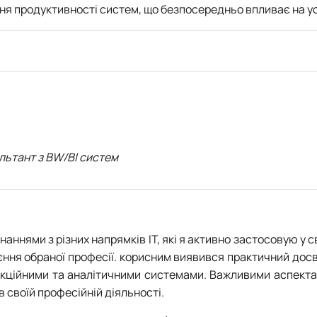
я продуктивності систем, що безпосередньо впливає на успі
льтант з BW/BI систем
ннями з різних напрямків ІТ, які я активно застосовую у св
ня обраної професії. корисним виявився практичний досвід
кційними та аналітичними системами. Важливими аспектам
в своїй професійній діяльності.