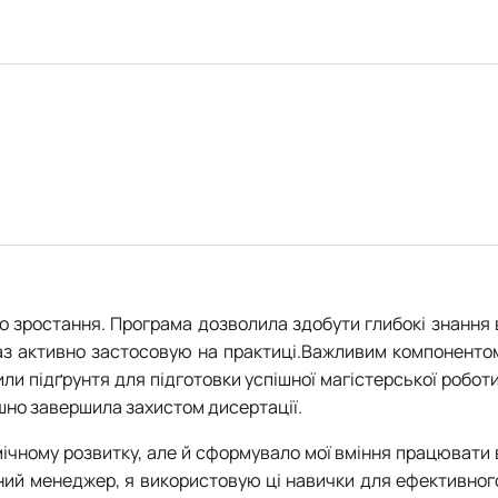
о зростання. Програма дозволила здобути глибокі знання 
араз активно застосовую на практиці.Важливим компоненто
ли підґрунтя для підготовки успішної магістерської роботи
шно завершила захистом дисертації.
мічному розвитку, але й сформувало мої вміння працювати 
ктний менеджер, я використовую ці навички для ефективног