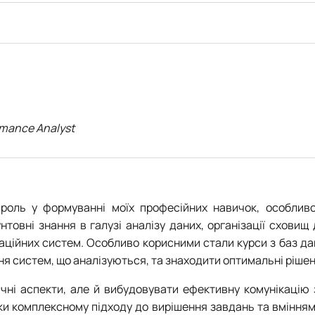
rmance Analyst
 роль у формуванні моїх професійних навичок, особливо
нтовні знання в галузі аналізу даних, організації схови
аційних систем. Особливо корисними стали курси з баз дан
я систем, що аналізуються, та знаходити оптимальні рішен
чні аспекти, але й вибудовувати ефективну комунікацію 
ки комплексному підходу до вирішення завдань та вміння