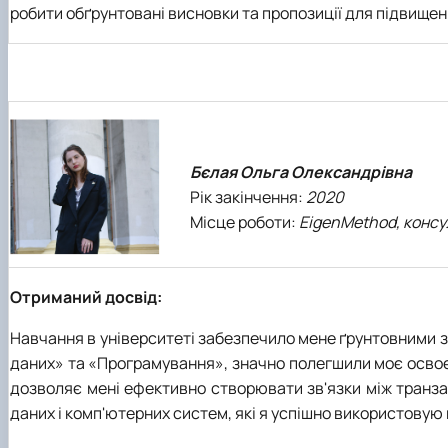
робити обґрунтовані висновки та пропозиції для підвищенн
Бєлая Ольга Олександрівна
Рік закінчення:
2020
Місце роботи:
EigenMethod, консу
Отриманий досвід:
Навчання в університеті забезпечило мене ґрунтовними зна
даних» та «Програмування», значно полегшили моє освоєн
дозволяє мені ефективно створювати зв'язки між транза
даних і комп'ютерних систем, які я успішно використовую 