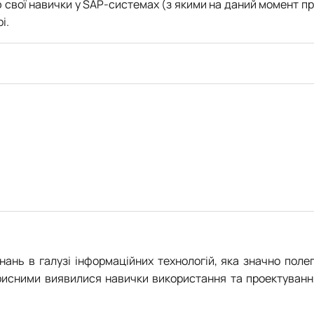
 свої навички у SAP-системах (з якими на даний момент пр
і.
знань в галузі інформаційних технологій, яка значно по
рисними виявилися навички використання та проектування 