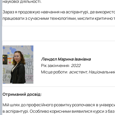
наукової діяльності.
Зараз я продовжую навчання на аспірантурі, де використ
працювати з сучасними технологіями, мислити критично т
Лендєл Марина Іванівна
Рік закінчення:
2022
Місце роботи:
асистент, Національний
Отриманий досвід:
Мій шлях до професійного розвитку розпочався в універси
в аспірантурі. Особливо корисними виявилися курси з баз