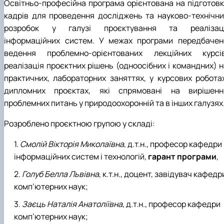
Освітньо-професійна програма орієнтована на підготовк
кадрів для проведення досліджень та науково-технічни
розробок у галузі проєктування та реалізаці
інформаційних систем. У межах програми передбачен
ведення проблемно-орієнтованих лекційних курсів
реалізація проєктних рішень (одноосібних і командних) н
практичних, лабораторних заняттях, у курсових роботах
дипломних проєктах, які спрямовані на вирішенн
проблемних питань у природоохоронній та в інших галузях
Розроблено проєктною групою у складі:
Смолій Вікторія Миколаївна
, д.т.н., професор кафедри
інформаційних систем і технологій,
гарант програми
,
Голуб Белла Львівна
, к.т.н., доцент, завідувач кафедр
комп’ютерних наук;
Заєць Наталія Анатоліївна
, д.т.н., професор кафедри
комп’ютерних наук;