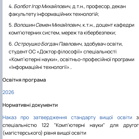
Болбот Ігор Михайлович
, д.т.н., професор, декан
факультету інформаційних технологій;
Волошин Семен Михайлович
, к.т.н., доцент кафедри
комп'ютерних систем, мереж та кібербезпеки;
Остроушко Богдан Павлович
, здобувач освіти,
студент ОС «Доктор філософії» спеціальності
«Комп’ютерні науки», освітньо-професійної програми
«Інформаційні технології»..
Освітня програма
2026
Нормативні документи
Наказ про затвердження стандарту вищої освіти
з
спеціальністю 122 "Комп’ютерні науки" для другог
(магістерського) рівня вищої освіти