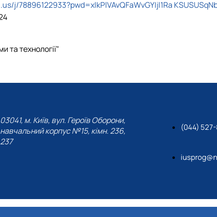
m.us/j/78896122933?pwd=xlkPlVAvQFaWvGYIjl1Ra KSUSUSqNb
24
и та технології"
03041, м. Київ, вул. Героїв Оборони,
(044) 527-
навчальний корпус №15, кімн. 236,
237
iusprog@n