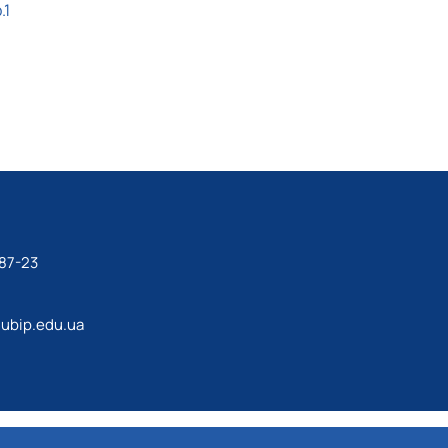
.1
87-23
ubip.edu.ua