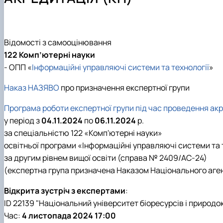
Склад кафедри
Робочі програми
Комп'ютерні науки (бакалавр)
Співпраця
Студентські гуртки
Програмне забезпечення інформаційних систем (магіс
Випускники КН
Матеріально-технічна база кафедри
Інформаційні управляючі системи і технології (магістр)
Випускники ІПЗ
Штучний інтелект та робототехніка (магістр)
Відомості з самооцінювання
Інші спеціальності
122 Комп’ютерні науки
- ОПП «
Інформаційні управляючі системи та технології
»
Наказ НАЗЯВО
про призначення експертної групи
Програма роботи експертної групи під час проведення ак
у період з
04.11.2024
по
06.11.2024
р.
за спеціальністю
122 «Комп'ютерні науки»
освітньої програми «
Інформаційні управляючі системи та 
за другим рівнем вищої освіти (справа № 2409/АС-24)
(експертна група призначена Наказом Національного агент
Відкрита зустріч з експертами
:
ID 22139 "Національний університет біоресурсів і природ
Час:
4 листопада 2024 17:00