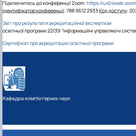
Підключитись до конференції Zoom:
https://us04web.zoo
Ідентифікатор конференції
: 788 9612 2933
Код доступу
: 20
Звіт про результати акредитаційної експертизи
освітньої програми 22139 "Інформаційні управляючі систем
Сертифікат про акредитацію освітньої програми
Кафедра комп’ютерних наук