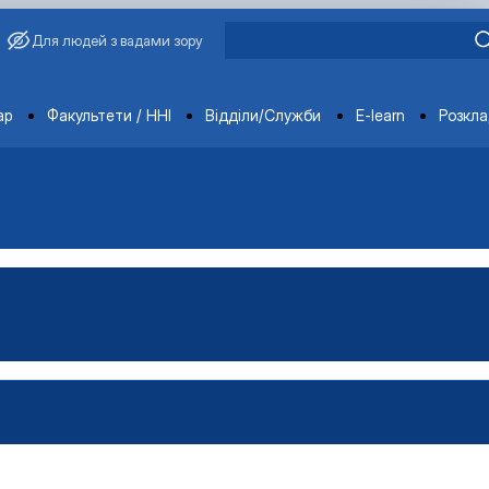
Для людей з вадами зору
ments
ар
Факультети / ННІ
Відділи/Служби
E-learn
Розкл