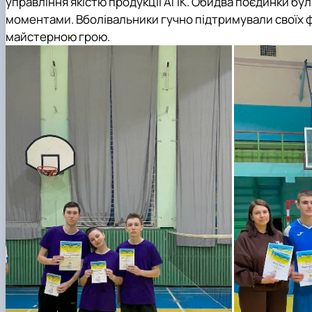
управління якістю продукції АПК. Обидва поєдинки б
моментами. Вболівальники гучно підтримували своїх фа
майстерною грою.