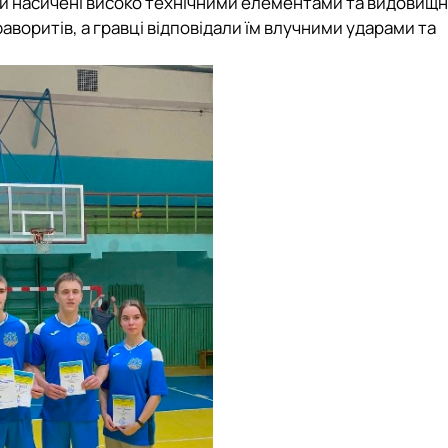
ули насичені високо технічними елементами та видовищ
воритів, а гравці відповідали їм влучними ударами та