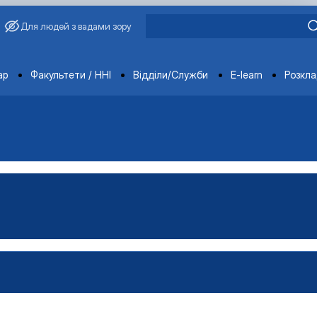
Для людей з вадами зору
ments
ар
Факультети / ННІ
Відділи/Служби
E-learn
Розкл