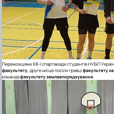
Переможцями
68-ї спартакіади студентів НУБіП Украї
факультету
,
друге місце
посіли гравці
факультету ха
команда
факультету землевпорядкування
.