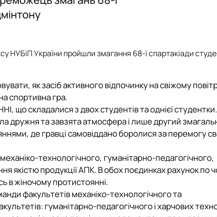
дмінтону
рі фізичної культури і спо…
зичне виховання"
ксу НУБіП України пройшли змагання 68-ї спартакіади студе
ультура і спорт" (ОС"Магістр"…
увати, як засіб активного відпочинку на свіжому повітр
на спортивна гра.
НІ, що складалися з двох студентів та однієї студентки.
ла дружня та завзята атмосфера і лише другий змагаль
нями, де гравці самовіддано боролися за перемогу св
: механіко-технологічного, гуманітарно-педагогічного,
ня якістю продукції АПК. В обох поєдинках рахунок по 
ась в жіночому протистоянні.
оманди факультетів механіко-технологічного та
культетів: гуманітарно-педагогічного і харчових техно