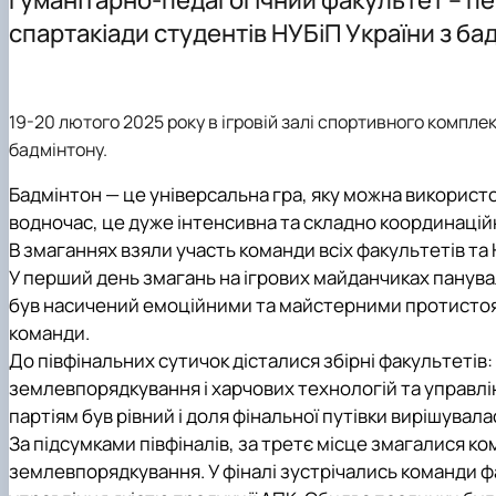
Матеріально-технічна база
Профорієнтаційна робота
Робочі програми дисциплін
Наукові послуги
спартакіади студентів НУБіП України з ба
Скринька довіри
Як стати студентом?
Вибіркові дисципліни
Науковий гурток "Інноваційні підходи досліджень у сфе
Навчально-методичне забезпечення з дисципліни " Фі
Чому НУБіП України - твій вибір?
Курсові роботи
Співпраця із роботодавцями і стейкхолдерами
Правила прийому 2026
Практичне навчання
19-20 лютого 2025 року в ігровій залі спортивного компле
Договори про співпрацю
Атестаційний екзамен
бадмінтону.
Опитування студентів, викладачів та стейкхолдерів
Навчально-методичне забезпечення ОПП А7 "Фізична к
Бадмінтон — це універсальна гра, яку можна використов
Освітні програми та навчальні плани
водночас, це дуже інтенсивна та складно координацій
Робочі програми та силабуси дисциплін
В змаганнях взяли участь команди всіх факультетів та Н
Вибіркові дисципліни
У перший день змагань на ігрових майданчиках панува
Практична підготовка
був насичений емоційними та майстерними протистоян
Гостьові лекції
команди.
Атестація здобувачів
До півфінальних сутичок дісталися збірні факультетів
Результати анкетування
землевпорядкування і харчових технологій та управлін
Додаткова (супровідна) інформація
партіям був рівний і доля фінальної путівки вирішувал
Акредитація
За підсумками півфіналів, за третє місце змагалися к
Договори про співпрацю
землевпорядкування. У фіналі зустрічались команди фа