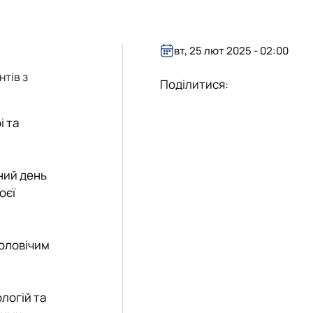
вт, 25 лют 2025 - 02:00
нтів з
Поділитися:
і та
ний день
оєї
чоловічим
логій та