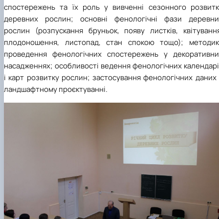
спостережень та їх роль у вивченні сезонного розвитк
деревних рослин; основні фенологічні фази деревни
рослин (розпускання бруньок, появу листків, квітування
плодоношення, листопад, стан спокою тощо); методик
проведення фенологічних спостережень у декоративни
насадженнях; особливості ведення фенологічних календарі
і карт розвитку рослин; застосування фенологічних даних
ландшафтному проєктуванні.