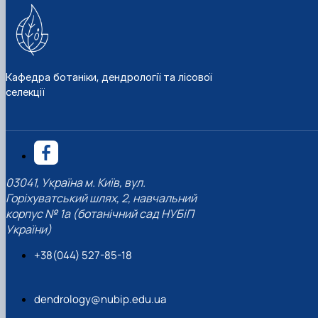
Кафедра ботаніки, дендрології та лісової
селекції
03041, Україна м. Київ, вул.
Горіхуватський шлях, 2, навчальний
корпус № 1а (ботанічний сад НУБіП
України)
+38(044) 527-85-18
dendrology@nubip.edu.ua