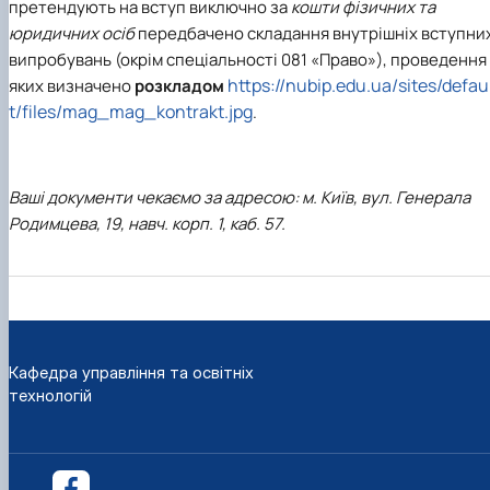
претендують на вступ виключно за
кошти фізичних та
юридичних осіб
передбачено складання внутрішніх вступни
випробувань (окрім спеціальності
081 «Право»
), проведення
https
://
nubip
.
edu
.
ua
/
sites
/
defau
яких визначено
розкладом
t
/
files
/
mag
_
mag
_
kontrakt
.
jpg
.
Ваші документи чекаємо за адресою: м
. Київ, вул. Генерала
Родимцева, 19, навч. корп. 1, каб. 57.
Кафедра управління та освітніх
технологій