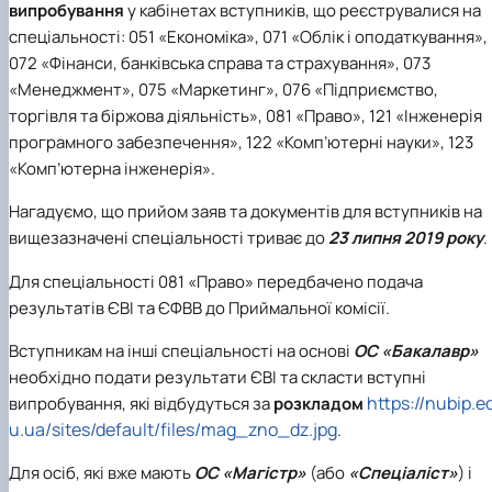
випробування
у кабінетах вступників, що реєструвалися на
спеціальності:
051 «Економіка»
,
071 «Облік і оподаткування»
,
072 «Фінанси, банківська справа та страхування»
,
073
«Менеджмент»
,
075 «Маркетинг»
,
076 «Підприємство,
торгівля та біржова діяльність»
,
081 «Право»
,
121 «Інженерія
програмного забезпечення»
,
122 «Комп’ютерні науки»
,
123
«Комп’ютерна інженерія»
.
Нагадуємо, що прийом заяв та документів для вступників на
вищезазначені спеціальності триває до
23 липня 2019 року
.
Для спеціальності
081 «Право»
передбачено подача
результатів ЄВІ та ЄФВВ до Приймальної комісії.
Вступникам на інші спеціальності на основі
ОС «Бакалавр»
необхідно подати результати ЄВІ та скласти вступні
https://nubip.e
випробування, які відбудуться за
розкладом
u.ua/sites/default/files/mag_zno_dz.jpg
.
Для осіб, які вже мають
ОС «Магістр»
(або
«Спеціаліст»
) і