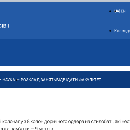
UA
EN
ІВ І
Depart
Календ
НАУКА
РОЗКЛАД ЗАНЯТЬ
ВІДВІДАТИ ФАКУЛЬТЕТ
G11 Машинобудування
G11 Машинобудування
G19 Будівництво та цивільна інженерія
G19 Будівництво та цивільна інженерія
 колонаду з 8 колон доричного ордера на стилобаті, які нес
ства
ота пам'ятки — 9 метрів.