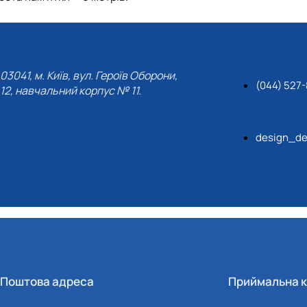
 М. П. Момотенка
03041, м. Київ, вул. Героїв Оборони,
(044) 527-
12, навчальний корпус № 11.
design_de
Поштова адреса
Приймальна к