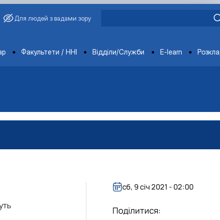
Для людей з вадами зору
ments
ар
Факультети / ННІ
Відділи/Служби
E-learn
Розкл
сб, 9 січ 2021 - 02:00
уть
Поділитися: