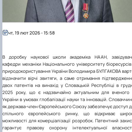
Рейтингові списки
чт, 19 лют 2026 - 15:58
В доробку наукової школи академіка НААН, завідувач
кафедри механіки Національного університету біоресурсів
природокористування України Володимира БУЛГАКОВА варт
відзначити вірчі звитяги, а саме отримання підтвердженн
двох патентів на винахід у
Словацькій Республіці
в грудн
2025 року, що є надзвичайно актуальним для вченого 
України в умовах глобалізації науки та інновацій. Словаччи
як держава-член
Європейського Союзу
забезпечує доступ д
спільного європейського ринку, що відкриває широк
можливості для комерціалізації розробок. Патентний захи
гарантує правову охорону інтелектуальної власності