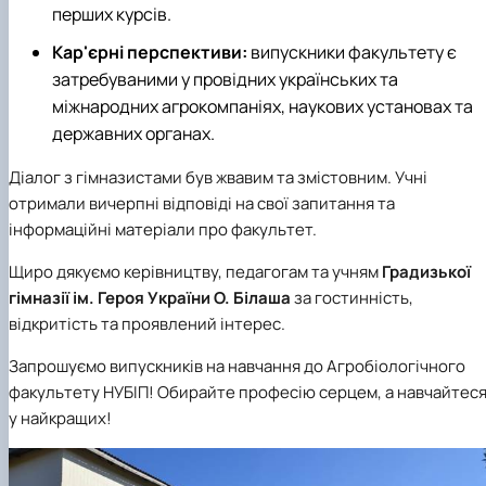
перших курсів.
Кар'єрні перспективи:
випускники факультету є
затребуваними у провідних українських та
міжнародних агрокомпаніях, наукових установах та
державних органах.
Діалог з гімназистами був жвавим та змістовним. Учні
отримали вичерпні відповіді на свої запитання та
інформаційні матеріали про факультет.
Щиро дякуємо керівництву, педагогам та учням
Градизької
гімназії ім. Героя України О. Білаша
за гостинність,
відкритість та проявлений інтерес.
Запрошуємо випускників на навчання до Агробіологічного
факультету НУБІП! Обирайте професію серцем, а навчайтес
у найкращих!