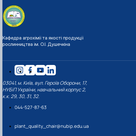
Кафедра агрохімії та якості продукції
рослинництва ім. О.І. Душечкіна
03041, м. Київ, вул. Героїв Оборони, 17,
НУБіП України, навчальний корпус 2,
к.к. 29, 30, 31, 32.
044-527-87-63
plant_quality_chair@nubip.edu.ua