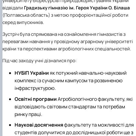
університету біоресурсів і природокористування України
відвідали
Градизьку гімназію ім. Героя України О. Білаша
(Полтавська область) з метою профорієнтаційної роботи
серед випускників.
Зустріч була спрямована на ознайомлення гімназистів з
перевагами навчання у провідному аграрному університеті
країни та перспективами агробіологічних спеціальностей.
Під час заходу учні дізналися про:
НУБІП України
як потужний навчально-науковий
комплекс із сучасним кампусом та розвиненою
інфраструктурою.
Освітні програми
Агробіологічного факультету, які
відповідають світовим стандартам та потребам
ринку праці.
Наукові досягнення
факультету та можливості для
студентів долучитися до дослідницької роботи ще з