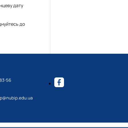
інцеву дату
єднуйтесь до
-83-56
p@nubip.edu.ua