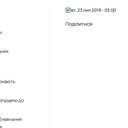
істратура
 соціальній сфері"
вт, 23 лип 2019 - 03:00
Поділитися:
и
дних
конають
Допущено до
 (навчання
ть