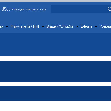
Для людей з вадами зору
ments
ар
Факультети / ННІ
Відділи/Служби
E-learn
Розкл
атура
стратура