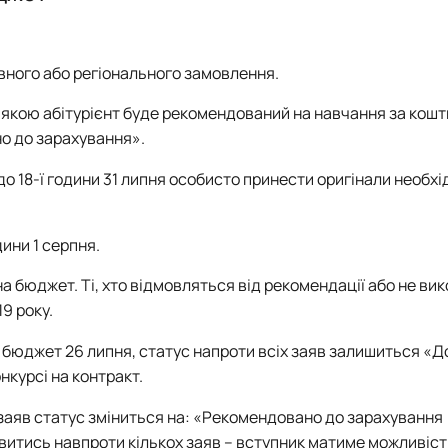
Управління закладом освіти (професійна)
Аспіранти
D3 «Менеджмент» ОПП «Управління закладом освіти» - маг
Управління закладом освіти (наукова)
Випускники
I10 "Соціальна робота та консультування" ОПП "Управління в
Обговорення освітніх програм
вного або регіонального замовлення.
а якою абітурієнт буде рекомендований на навчання за кошт
о до зарахування».
о 18-ї години 31 липня особисто принести оригінали необхі
ини 1 серпня.
 бюджет. Ті, хто відмовляться від рекомендації або не ви
9 року.
на бюджет 26 липня, статус напроти всіх заяв залишиться «
нкурсі на контракт.
 заяв статус зміниться на: «Рекомендовано до зарахування
’явитись навпроти кількох заяв – вступник матиме можливіс