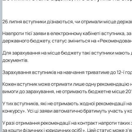
Як стати студентом?
Електронні навчальні курси
Науковий гурток
Чому НУБіП України – твій правильний вибір?
Практична підготовка
Науково-дослідна робота студентів
Часті запитання та відповіді
Портфоліо магістрів
26 липня вступники дізнаються, чи отримали місце держа
Підготовка до ЄВІ
Підготовчі курси до НМТ
Навпроти тієї заяви в електронному кабінеті вступника, з
Правила прийому 2026
державного бюджету, статус зміниться на «Рекомендован
Контактні дані
Для зарахування на місце бюджету такі вступники мають д
документів.
Зарахування вступників на навчання триватиме до 12-ї год
Кожен вступник може отримати лише одну рекомендацію на
вимоги до зарахування, не отримають бюджетне місце 201
У тих вступників, які не отримають жодної рекомендації 
конкурсу». Усі ці заяви автоматично братимуть участь у ко
У разі отримання рекомендації на контракт напроти таких
за кошти фізичних і юридичних осіб)». Цей статус може з