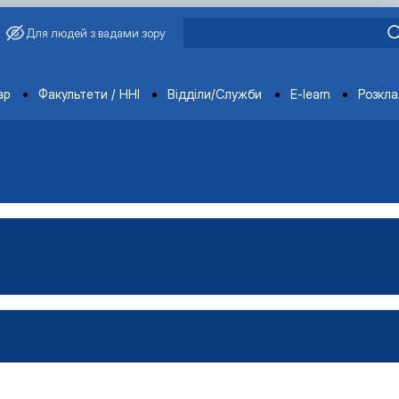
Для людей з вадами зору
ments
ар
Факультети / ННІ
Відділи/Служби
E-learn
Розкл