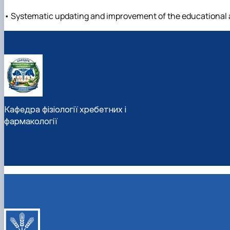
• Systematic updating and improvement of the educational a
Кафедра фізіології хребетних і
фармакології