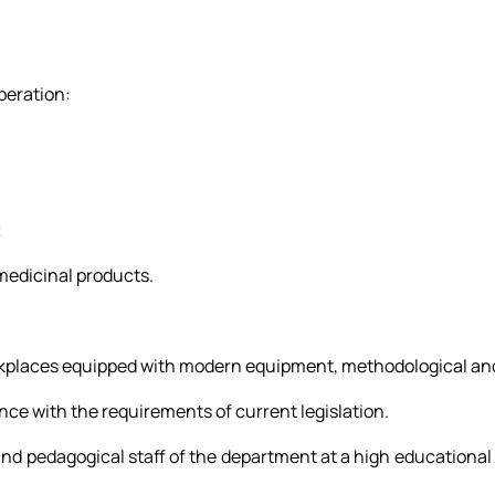
ія"
Звіти
План роботи
Звіти
Звіти
Гуртківці
Звіти
Час проведення занять
Час проведення занять
Відомі постаті
Гуртківці
Гуртківці
Гуртківці
Фотогалерея
Фотоматеріали
Положення про гурток
Положення про гурток
peration:
Фотогалерея
Фотогалерея
;
 medicinal products.
orkplaces equipped with modern equipment, methodological and
ce with the requirements of current legislation.
 and pedagogical staff of the department at a high educationa