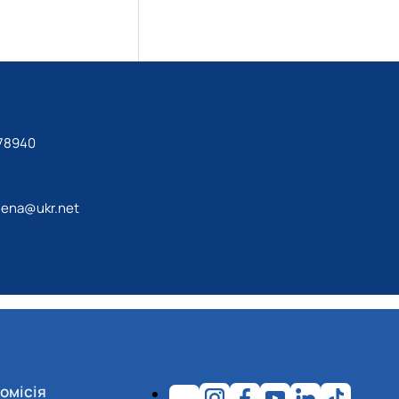
78940
lena@ukr.net
омісія