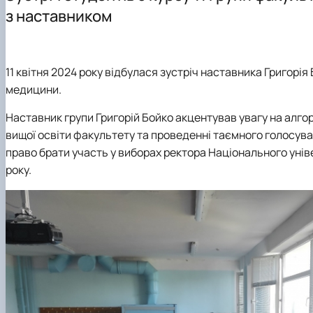
Навчально-методична література
Науковий гурток "Ветеринарна фармакологія і фармац
з наставником
Науковий гурток "Порівняльна фізіологія хребетних"
Науковий гурток "Фізіологія тварин"
Аспірантура
11 квітня 2024 року відбулася зустріч наставника Григорія
медицини.
Наставник групи Григорій Бойко а
кцентував увагу на алгор
вищої освіти факультету та проведенні таємного голосува
право брати участь у виборах ректора Національного унів
року.