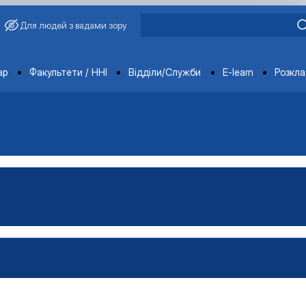
Для людей з вадами зору
ments
ар
Факультети / ННІ
Відділи/Служби
E-learn
Розкл