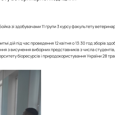
ія"
Звіти
План роботи
Звіти
Звіти
Гуртківці
Звіти
Час проведення занять
Час проведення занять
Відомі постаті
Гуртківці
Гуртківці
Гуртківці
Фотогалерея
Фотоматеріали
Положення про гурток
Положення про гурток
 Бойка зі здобувачами 11 групи 3 курсу факультету ветерина
Фотогалерея
Фотогалерея
итмі дій під час проведення 12 квітня о 13:30 год зборів здо
ння з висунення виборних представників з числа студентів
ерситету біоресурсів і природокористування України 28 тр