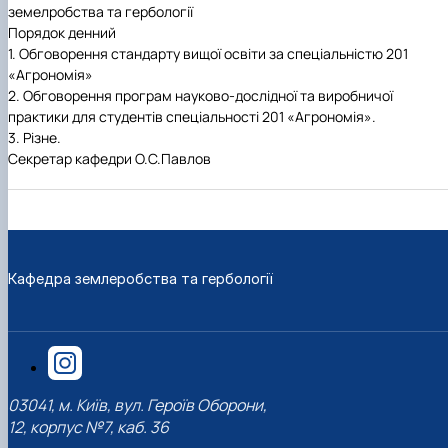
земелробства та гербології
Порядок денний
1.
Обговорення стандарту вищої освіти за спеціальністю 201
«Агрономія»
2.
Обговорення програм науково-дослідної та виробничої
практики для студентів спеціальності 201 «Агрономія».
3.
Різне.
Секретар кафедри О.С.Павлов
Кафедра землеробства та гербології
03041, м. Київ, вул. Героїв Оборони,
12, корпус №7, каб. 36