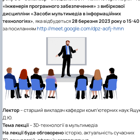
«Інженерія програмного забезпечення»
з
вибіркової
дисципліни «Засоби мультимедіа в інформаційних
технологіях»
, яка відбудеться
28 березня 2023 року о 15-40
http://meet.google.com/dpz-aofj-hmn
за посиланням
Лектор
– старший викладач кафедри комп’ютерних наук Ящу
Д.Ю.
Тема лекції
– 3D-технології в мультимедіа
На лекції
буде обговорено
історію, актуальність сучасних