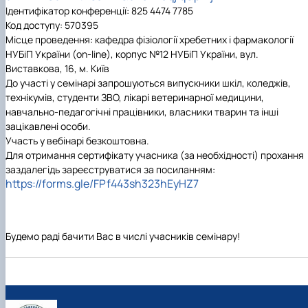
Ідентифікатор конференції: 825 4474 7785
Код доступу: 570395
Місце проведення:
кафедра фізіології хребетних і фармакології
НУБіП України (on-line), корпус №12 НУБіП України, вул.
Виставкова, 16, м. Київ
До участі у семінарі запрошуються випускники шкіл, коледжів,
технікумів, студенти ЗВО, лікарі ветеринарної медицини,
навчально-педагогічні працівники, власники тварин та інші
зацікавлені особи.
Участь у вебінарі безкоштовна.
Для отримання сертифікату учасника (за необхідності) прохання
заздалегідь зареєструватися за посиланням:
https://forms.gle/FPf443sh323hEyHZ7
Будемо раді бачити Вас в числі учасників
сем
і
нару
!