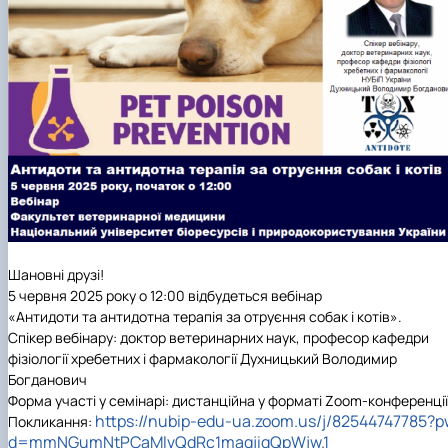
Фотогалерея
Шановні
друз
і!
5 червня 2025 року о 12:00 відбудеться вебінар
«Антидоти
та
антидотна терапія
за отруєння собак і котів
».
Спікер вебінару:
доктор ветеринарних наук, професор кафедри
фізіології хребетних і фармакології Духницький Володимир
Богданович
Форма участі у семінарі:
дистанційна у форматі Zoom-конференції
https://nubip-edu-ua.zoom.us/j/82544747785?p
Покликання:
d=mmNGumNtPCaMlvQdRc1maqjiqQpWjw.1