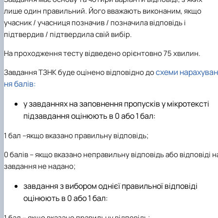
лише один правильний. Його вважають виконаним, якщо
учасник / учасниця позначив / позначила відповідь і
підтвердив / підтвердила свій вибір.
На проходження тесту відведено орієнтовно
75 хвилин.
схеми нарахуван
Завдання ТЗНК буде оцінено відповідно до
ня балів:
у завданнях на заповнення пропусків у мікротексті
підзавдання оцінюють в
0
або
1
бал:
1
бал –якщо вказано правильну відповідь;
0
балів – якщо вказано неправильну відповідь або відповіді н
завдання не надано;
завдання з вибором однієї правильної відповіді
оцінюють в
0
або
1
бал:
1
бал – якщо вказано правильну відповідь;