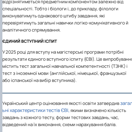
відрізнятиметься предметним компонентом залежно від
спеціальності. Тобто і біологи і, до прикладу, філологи
виконуватимуть однакового штибу завдання, які
перевірятимуть загальні навички логіко-комунікативного й
аналітичного спрямування.
ЄДИНИЙ ВСТУПНИЙ ІСПИТ
У 2025 році для вступу на магістерські програми потрібні
результати
єдиного вступного іспиту
(ЄВІ). Це випробуванн
містить
тест загальної навчальної компетентності (ТЗНК)
і
тест з іноземної мови (англійської, німецької, французької
або іспанської на вибір вступника).
зага
Український центр оцінювання якості освіти затвердив
ьні характеристики тестів ЄВІ,
якими визначено кількість
завдань з кожного тесту, форми тестових завдань, час,
відведений на їх виконання, схеми нарахування балів.