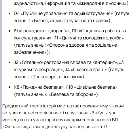
журналістика, інформація та міжнародні відносини»)
D4 «Публічне управління та адміністрування» (галуз
знань D «Бізнес, адміністрування та право»);
І9 «Громадське здоров’я», І10 «Соціальна робота та
консультування», I11 «Дитячі та молодіжні служби»
(галузь знань І «Охорона здоров’я та соціальне
забезпечення»);
J2 «Готельно-ресторанна справа та кейтеринг», J3
«Туризм та рекреація», J4 «Охорона праці» (галузь
знань J «Транспорт та послуги»);
К8 «Пожежна безпека», К10 «Цивільна безпека»
(галузь знань К «Безпека та оборона»).
Предметний тест з історії мистецтва
проходитимуть охочі
вступити на всі спеціальності галузі знань В «Культура,
мистецтво та гуманітарні науки», крім спеціальності В11
«Філологія», а також для вступу на спеціальність G