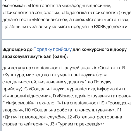
економіка», «Політологія та міжнародні відносини»,
«Психологія та соціологія», «Педагогіка та психологія») буд
додано тести «Мовознавство», а також «Історія мистецтва»,
що збільшить загальну кількість предметів ЄФВВ до десяти.
Порядку прийому
Відповідно до
для конкурсного відбору
зараховуватимуть бал (бали):
для вступу на спеціальності галузей знань A «Освіта» та B
«Культура, мистецтво та гуманітарні науки» (крім
спеціальностей, визначених у додатку 1 до Порядку
прийому), C «Соціальні науки, журналістика, інформація та
міжнародні відносини», D «Бізнес, адміністрування та право»
F «Інформаційні технології» і на спеціальності I9 «Громадськ
здоров’я», I10 «Соціальна робота та консультування», I11
«Дитячі та молодіжні служби», J2 «Готельно-ресторанна
справа та кейтеринг», J3 «Туризм та рекреація»
: