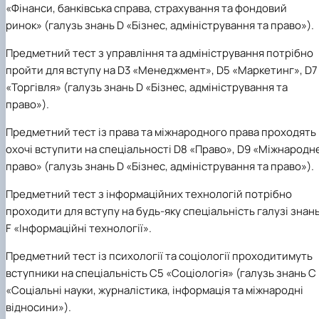
«Фінанси, банківська справа, страхування та фондовий
ринок» (галузь знань D «Бізнес, адміністрування та право»).
Предметний тест з управління та адміністрування
потрібно
пройти для вступу на D3 «Менеджмент», D5 «Маркетинг», D7
«Торгівля» (галузь знань D «Бізнес, адміністрування та
право»).
Предметний тест із права та міжнародного права проходять
охочі вступити на спеціальності D8
«
Право
»,
D9
«
Міжнародн
право
»
(галузь знань D «Бізнес, адміністрування та право»).
Предметний тест з інформаційних технологій
потрібно
проходити для вступу на будь-яку спеціальність галузі знан
F «Інформаційні технології».
Предметний тест із психології та соціології
проходитимуть
вступники на спеціальність С5 «Соціологія» (галузь знань C
«Соціальні науки, журналістика, інформація та міжнародні
відносини»).