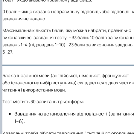
0
балів – якщо вказано неправильну відповідь або відповіді н
завдання не надано.
Максимальна кількість балів, яку можна набрати, правильно
виконавши всі завдання тесту, –
33 бали:
10 балів за виконанн
завдань 1–4 (підзавдань 1–10) і 23 бали за виконання завдань
5–27.
Блок з іноземної мови (англійської, німецької, французької
або іспанської на вибір вступника)
складається з двох частин
читання і використання мови.
Тест містить
30
запитань трьох форм:
Завдання на встановлення відповідності
(запитання
1–6).
У завданні треба дібрати твердження / ситуації до оголошен