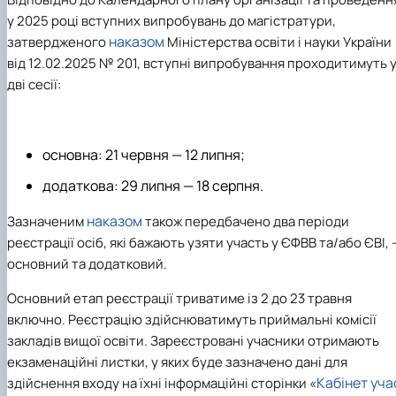
у 2025 році вступних випробувань до магістратури,
наказом
затвердженого
Міністерства освіти і науки України
від 12.02.2025 № 201,
вступні випробування проходитимуть 
дві сесії:
основна: 21 червня — 12 липня;
додаткова
:
29 липня — 18 серпня.
наказом
Зазначеним
також передбачено два періоди
реєстрації осіб, які бажають узяти участь у ЄФВВ та/або ЄВІ, 
основний та додатковий.
Основний етап реєстрації триватиме
із 2 до 23 травня
включно.
Реєстрацію здійснюватимуть приймальні комісії
закладів вищої освіти. Зареєстровані учасники отримають
екзаменаційні листки, у яких буде зазначено дані для
Кабінет уча
здійснення входу на їхні інформаційні сторінки «