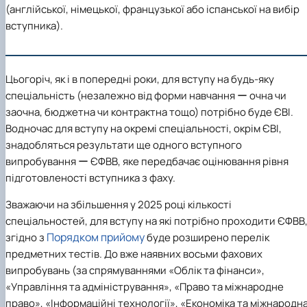
(англійської, німецької, французької або іспанської на вибір
вступника).
Ц
ьогоріч, я
к і в попередні роки,
для вступу
на будь-яку
спеціальність (незалежно від форми навчання ー очна чи
заочна, бюджетна чи контрактна тощо) потрібно буде
ЄВІ
.
Водночас для вступу на окремі спеціальності, окрім ЄВІ,
знадобляться результати ще одного вступного
випробування ー
ЄФВВ,
яке передбачає оцінювання рівня
підготовленості вступника з фаху.
Зважаючи на збільшення у 2025 році кількості
спеціальностей, для вступу на які потрібно проходити ЄФВВ
Порядком прийому
згідно з
буде розширено перелік
предметних тестів. До вже наявних восьми фахових
випробувань (за спрямуваннями «
Облік та фінанси
»,
«
У
правління та адміністрування», «
Право та міжнародне
право
», «
Інформаційні технології
», «Економіка та міжнародн