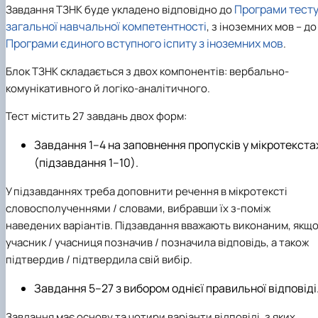
Програми тест
Завдання ТЗНК
буде укладено відповідно до
загальної навчальної компетентності
,
з іноземних мов
– до
Програми єдиного вступного іспиту з іноземних мов
.
Блок ТЗНК складається з двох компонентів:
вербально-
комунікативного
й
логіко-аналітичного
.
Тест містить 27 завдань двох форм:
Завдання 1–4 на заповнення пропусків у мікротекста
(підзавдання 1–10).
У підзавданнях треба доповнити речення в мікротексті
словосполученнями / словами, вибравши їх з-поміж
наведених варіантів. Підзавдання вважають виконаним, якщ
учасник / учасниця позначив / позначила відповідь, а також
підтвердив / підтвердила свій вибір.
Завдання 5–27 з вибором однієї правильної відповіді
Завдання має основу та чотири варіанти відповіді, з яких