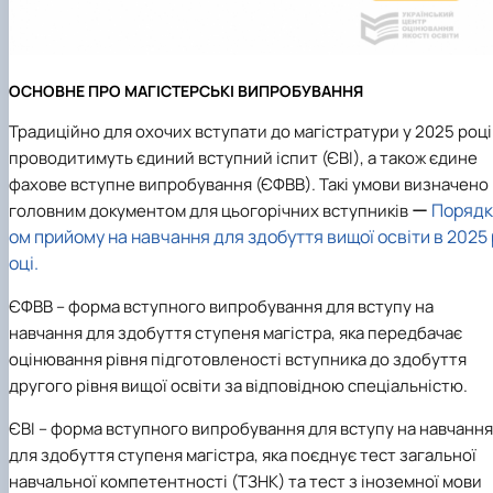
ОСНОВНЕ ПРО МАГІСТЕРСЬКІ ВИПРОБУВАННЯ
Традиційно для охочих вступати до магістратури у 2025 році
проводитимуть
єдиний вступний іспит (ЄВІ),
а також
єдине
фахове вступне випробування (ЄФВВ)
.
Такі умови визначено
Порядк
головним документом для цьогорічних вступників ー
ом прийому на навчання для здобуття вищої освіти в 2025 
оці
.
ЄФВВ
– форма вступного випробування для вступу на
навчання для здобуття ступеня магістра,
яка передбачає
оцінювання рівня підготовленості вступника до здобуття
другого рівня вищої освіти за відповідною спеціальністю.
ЄВІ
– форма вступного випробування для вступу на навчання
для здобуття ступеня магістра, яка
поєднує тест загальної
навчальної компетентності (ТЗНК) та тест з іноземної мови