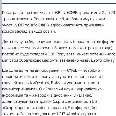
Реєстрація заяв для участі в ЄВІ та ЄФВВ триватиме з 2 до 23
травня включно.
Реєстрацію осіб, які бажатимуть взяти
участь у ЄВІ та/або ЄФВВ, здійснюватимуть приймальні
комісії закладів вищої освіти.
Для вступу на будь-яку спеціальність
(незалежно від форми
навчання ー очна чи заочна, бюджетна чи контрактна тощо)
потрібно буде складати
ЄВІ.
Тож у заяві-анкеті потенційного
магістра обов’язково має бути зазначено назву цього іспиту.
Ще одне вступне випробування
ー
ЄФВВ
ー
потрібно
проходити
тим,
хто планує вступати на спеціальності
галузей знань
A «Освіта», B «Культура, мистецтво та
гуманітарні науки», C «Соціальні науки, журналістика,
інформація та міжнародні відносини», D «Бізнес,
адміністрування та право» (окрім спеціальності D6
«Секретарська та офісна справа»), F «Інформаційні
технології» і на спеціальності G17 «Архітектура та