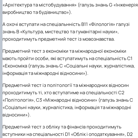
«Архітектура та містобудування» (галузь знань G «Інженерія
виробництво та будівництво»).
А охочі вступати на спеціальнність В11 «Філологія» галузі
знань В «Культура, мистецтво та гуманітарні науки»,
проходитимуть
предметний тест із мовознавства.
Предметний тест з економіки та міжнародної економіки
мають пройти особи, які вступатимуть на спеціальність С1
«Економіка (галузь знань C «Соціальні науки, журналістика,
інформація та міжнародні відносини»).
Предметний тест із політології та міжнародних відносин
проходитимуть ті, хто вступатиме на спеціальності С2
«Політологія», С3 «Міжнародні відносини» (галузь знань C
«Соціальні науки, журналістика, інформація та міжнародні
відносини»).
Предметний тест з обліку та фінансів
проходитимуть
вступники на спеціальності D1 «Облік і оподаткування», D2