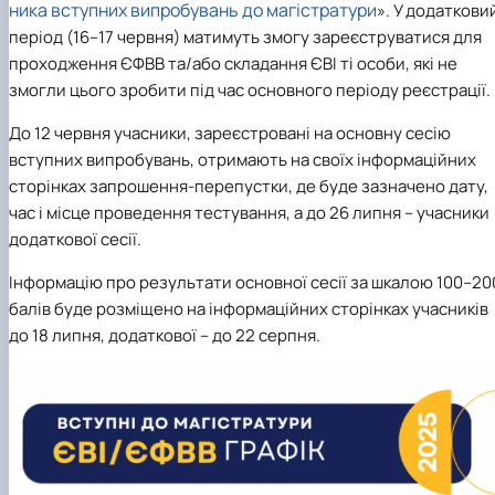
ника вступних випробувань до магістратури
». У додаткови
період (
16–17 червня
) матимуть змогу зареєструватися для
проходження ЄФВВ та/або складання ЄВІ ті особи, які не
змогли цього зробити під час основного періоду реєстрації.
До 12 червня
учасники, зареєстровані на основну сесію
вступних випробувань, отримають на своїх інформаційних
сторінках запрошення-перепустки, де буде зазначено дату,
час і місце проведення тестування, а до
26 липня
– учасники
додаткової сесії.
Інформацію про результати основної сесії за шкалою 100–20
балів буде розміщено на інформаційних сторінках учасників
до
18 липня
, додаткової – до
22 серпня
.