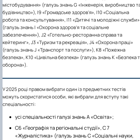
містобудування» (галузь знань G «Інженерія, виробництво т
будівництво»), І9 «Громадське здоров’я», І10 «Соціальна
робота та консультування», I11 «Дитячі та молодіжні служби»
(галузь знань І «Охорона здоров’я та соціальне
забезпечення»), J2 «Готельно-ресторанна справа та
кейтеринг», J3 «Туризм та рекреація», J4 «Охорона праці»
(галузь знань J «Транспорт та послуги»), К8 «Пожежна
безпека», К10 «Цивільна безпека» (галузь знань К «Безпека 
оборона»).
У 2025 році правом
вибрати
один із предметних тестів
можуть скористатися
особи, які вибрали для вступу такі
спеціальності:
усі спеціальності
галузі знань A «Освіта»;
С6 «Географія та регіональні студії», С 7
«Журналістика» (галузь знань C «Соціальні науки,