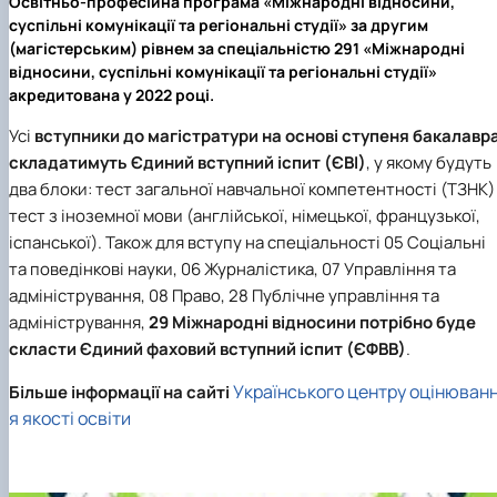
Освітньо-професійна програма «Міжнародні відносини,
суспільні комунікації та регіональні студії»
за другим
(магістерським) рівнем
за спеціальністю 291 «Міжнародні
відносини, суспільні комунікації та регіональні студії»
акредитована
у 2022 році.
Усі
вступники до магістратури на основі ступеня бакалавр
складатимуть Єдиний вступний іспит (ЄВІ)
, у якому будуть
два блоки: тест загальної навчальної компетентності (ТЗНК) 
тест з іноземної мови (англійської, німецької, французької,
іспанської). Також для вступу на спеціальності 05 Соціальні
та поведінкові науки, 06 Журналістика, 07 Управління та
адміністрування, 08 Право, 28 Публічне управління та
адміністрування,
29 Міжнародні відносини потрібно буде
скласти Єдиний фаховий вступний іспит (ЄФВВ)
.
Українського центру оцінюван
Більше інформації на сайті
я якості освіти