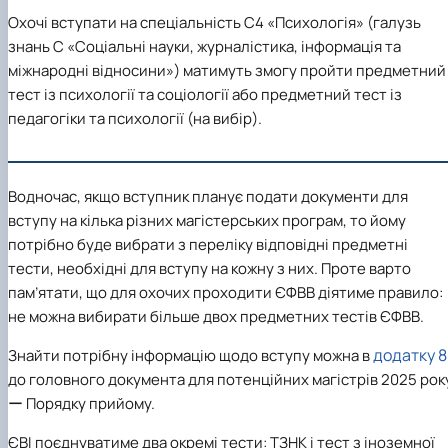
Охочі вступати на спеціальність С4 «Психологія» (галузь
знань C «Соціальні науки, журналістика, інформація та
міжнародні відносини») матимуть змогу пройти
предметний
тест із психології та соціології або предметний тест із
педагогіки та психології
(на вибір).
Водночас, якщо вступник планує подати документи для
вступу на кілька різних магістерських програм, то йому
потрібно буде вибрати з переліку відповідні предметні
тести, необхідні для вступу на кожну з них. Проте варто
пам’ятати, що для охочих проходити ЄФВВ діятиме правило:
не можна вибирати більше двох предметних тестів ЄФВВ
.
додатку 8
Знайти потрібну інформацію щодо вступу можна в
до головного документа для потенційних магістрів 2025 рок
ー Порядку прийому.
ЄВІ поєднуватиме два окремі тести: ТЗНК і тест з іноземної