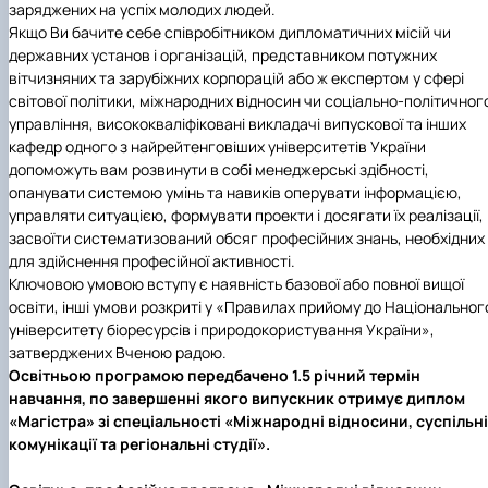
заряджених на успіх молодих людей.
Якщо Ви бачите себе співробітником дипломатичних місій чи
державних установ і організацій, представником потужних
вітчизняних та зарубіжних корпорацій або ж експертом у сфері
світової політики, міжнародних відносин чи соціально-політичног
управління, висококваліфіковані викладачі випускової та інших
кафедр одного з найрейтенговіших університетів України
допоможуть вам розвинути в собі менеджерські здібності,
опанувати системою умінь та навиків оперувати інформацією,
управляти ситуацією, формувати проекти і досягати їх реалізації,
засвоїти систематизований обсяг професійних знань, необхідних
для здійснення професійної активності.
Ключовою умовою вступу є наявність базової або повної вищої
освіти, інші умови розкриті у «Правилах прийому до Національног
університету біоресурсів і природокористування України»,
затверджених Вченою радою.
Освітньою програмою передбачено 1.5 річний термін
навчання, по завершенні якого випускник отримує диплом
«Магістра» зі спеціальності «Міжнародні відносини, суспільні
комунікації та регіональні студії».