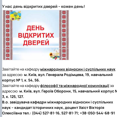
У нас день відкритих дверей – кожен день!
Завітайте на кафедру
міжнародних відносин і суспільних наук
за адресою:
м. Київ, вул. Генерала Родімцева, 19, навчальний
корпус № 1, к. 54, 56.
Завітайте на кафедру
філософії та міжнародної комунікації
за
адресою:
м. Київ, вул. Героїв Оборони, 15, навчальний корпус
3, к. 125, 127.
В.о. завідувача кафедри міжнародних відносин і суспільних
наук
– кандидат історичних наук,
доцент Хвіст Вікторія
Олексіївна
тел.: (044) 527-81-16, 527-81-71; +38-050-544-68-91