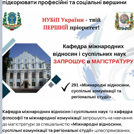
підкорювати професійні та соціальні вершини
Підготовка до вступу в аспірантуру
Інформація і політика
Правила прийому 2026
HistoryEU
Контактні дані
Профорієнтаційна діяльність
Профорієнтаційна робота
Дні відкритих дверей
Кафедра міжнародних відносин і суспільних наук
та
кафедра
філософії та міжнародної комунікації
запрошують на навчання
до магістратури за спеціальністю
«Міжнародні відносини,
суспільні комунікації та регіональні студії»
цілеспрямованих,