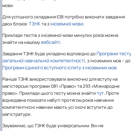
мови.
Для успішного складання ЄВІ потрібно виконати завдання
ТЗНК
іноземної мови
двох блоків:
та з
.
Приклади тестів з іноземної мови минулих років можна
вебсайті.
знайти на нашому
Програми тест
Завдання ТЗНК
буде укладено відповідно до
загальної навчальної компетентності
, з
іноземних мов
– до
Програми єдиного вступного іспиту з іноземних мов
.
Раніше ТЗНК використовували виключно для вступу на
магістерські програми 081 «Право» та 293 «Міжнародне
тут
право». Приклади цього тесту можна знайти
. Проте
віднедавна показати набуті протягом років навчання
компетентнісні навички мають усі охочі вступити до
магістратури.
Зауважимо, що ТЗНК буде універсальним. Він не