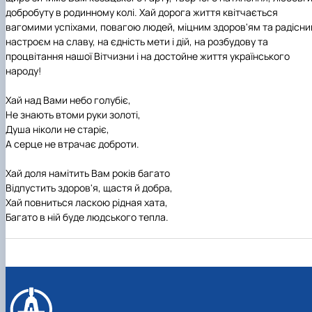
Рейтингові списки
добробуту в родинному колі. Хай дорога життя квітчається
вагомими успіхами, повагою людей, міцним здоров'ям та радісн
настроєм на славу, на єдність мети і дій, на розбудову та
процвітання нашої Вітчизни і на достойне життя українського
народу!
Хай над Вами небо голубіє,
Не знають втоми руки золоті,
Душа ніколи не старіє,
А серце не втрачає доброти.
Хай доля намітить Вам років багато
Відпустить здоров'я, щастя й добра,
Хай повниться ласкою рідная хата,
Багато в ній буде людського тепла.