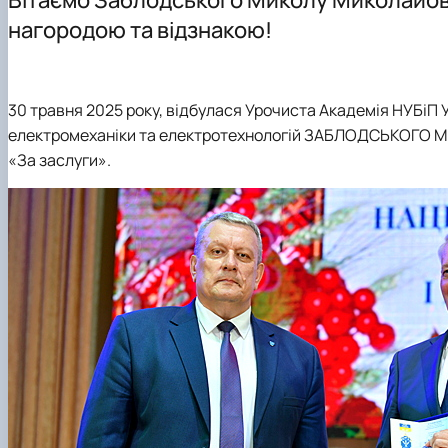
Навчальні та виробничі практики
Навчально-допоміжний персонал кафедри
Дорадча діяльність
ОНП «Електроенергетика, електротехніка та електром
нагородою та відзнакою!
Академічна доброчесність
Студентські наукові гуртки
Скринька довіри
30 травня 2025 року, відбулася Урочиста Академія НУБіП 
електромеханіки та електротехнологій
ЗАБЛОДСЬКОГО Ми
«За заслуги».