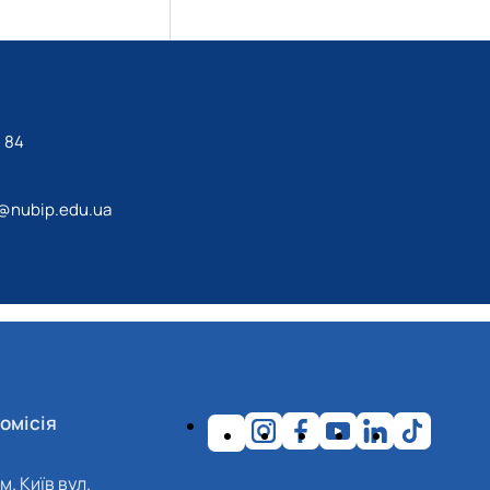
 84
@nubip.edu.ua
омісія
м. Київ вул.