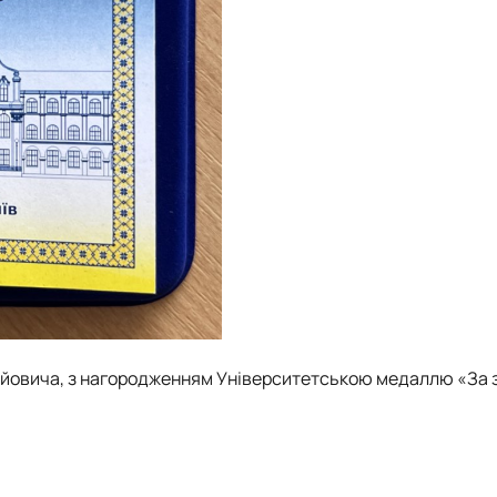
йовича
, з нагородженням Університетською медаллю «За 