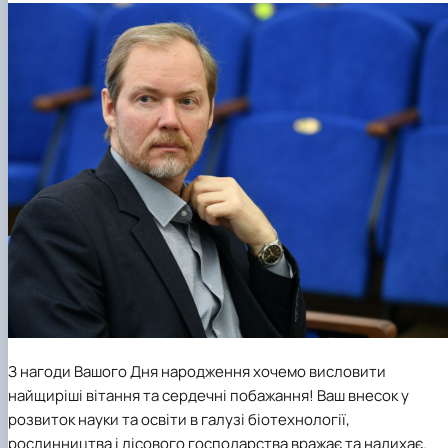
З нагоди Вашого Дня народження хочемо висловити
найщиріші вітання та сердечні побажання! Ваш внесок у
розвиток науки та освіти в галузі біотехнології,
рослинництва і лісового господарства вражає та надихає.