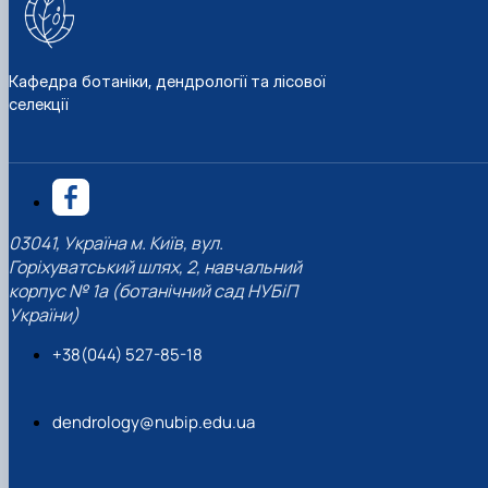
Кафедра ботаніки, дендрології та лісової
селекції
03041, Україна м. Київ, вул.
Горіхуватський шлях, 2, навчальний
корпус № 1а (ботанічний сад НУБіП
України)
+38(044) 527-85-18
dendrology@nubip.edu.ua