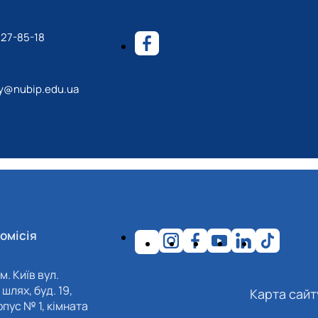
527-85-18
y@nubip.edu.ua
омісія
м. Київ вул.
шлях, буд. 19,
Карта сайт
пус № 1, кімната