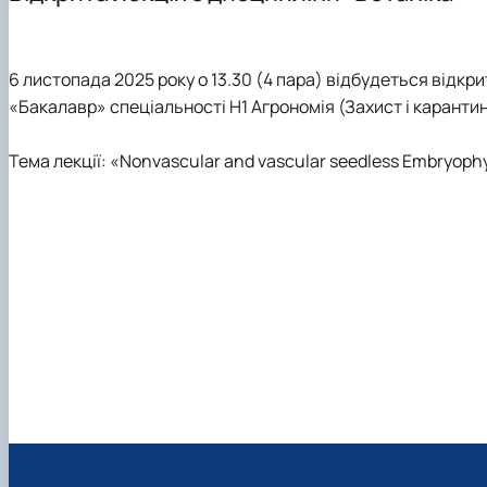
Лабораторії
Програми навчальних практик
Студентські наукові гуртки
Науково-консультаційні послуги
6 листопада 2025 року о 13.30 (4 пара) відбудеться відкри
«Бакалавр» спеціальності H1 Агрономія (Захист і карантин
Тема лекції: «Nonvascular and vascular seedless Embryoph