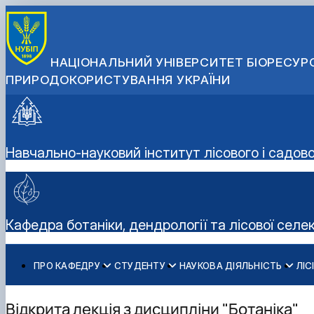
НАЦІОНАЛЬНИЙ УНІВЕРСИТЕТ БІОРЕСУРС
ПРИРОДОКОРИСТУВАННЯ УКРАЇНИ
Навчально-науковий інститут лісового і садов
Кафедра ботаніки, дендрології та лісової селек
ПРО КАФЕДРУ
СТУДЕНТУ
НАУКОВА ДІЯЛЬНІСТЬ
ЛІС
Історія та сучасність
Навчальна робота
Науково-дослідна робота
Про центр
Колектив
Навчальні практики
Публікації
Фотогалерея
Відкрита лекція з дисципліни "Ботаніка"