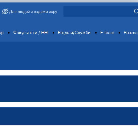
Для людей з вадами зору
ments
ар
Факультети / ННІ
Відділи/Служби
E-learn
Розкл