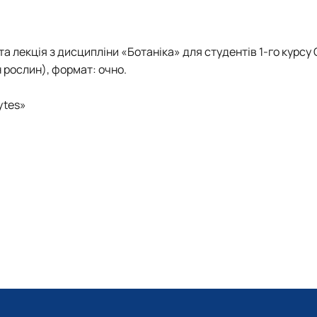
Student scientific botany group "Green plant"
та лекція з дисципліни «Ботаніка» для студентів 1-го курсу
 рослин), формат: очно.
ytes»