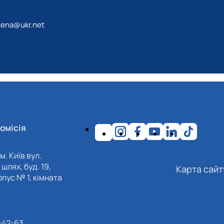
lena@ukr.net
омісія
м. Київ вул.
шлях, буд. 19,
Карта сайт
пус № 1, кімната
-42-63