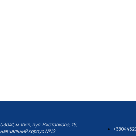
03041, м. Київ, вул. Виставкова, 16,
+3804452
навчальний корпус №12