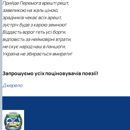
Прийде Перемога врешті решт,
завеликою на жаль ціною,
зрадників чекає всіх арешт,
зустріч буде з карою земною!
Віддасть ворог геть усі борги,
відповість за неймовірні втрати,
не скує народ наш в ланцюги,
Україна не збирається вмирати!
Запрошуємо усіх поціновувачів поезії!
Джерело