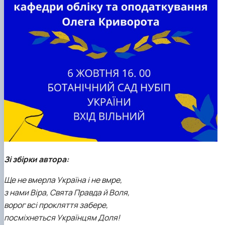
Зі збірки автора:
Ще не вмерла Україна і не вмре,
з нами Віра, Свята Правда й Воля,
ворог всі прокляття забере,
посміхнеться Українцям Доля!