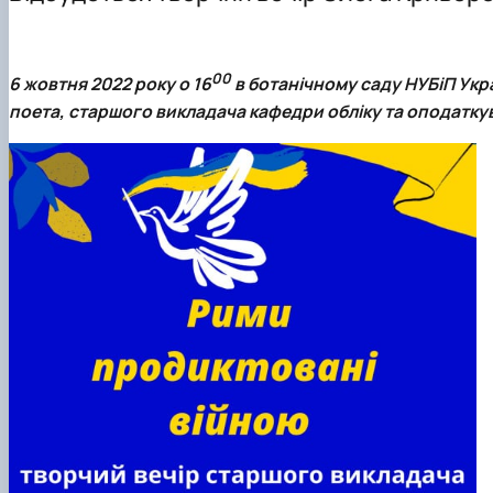
Навчально-методична література
Науковий гурток "Ветеринарна фармакологія і фармац
Науковий гурток "Порівняльна фізіологія хребетних"
Науковий гурток "Фізіологія тварин"
00
6 жовтня 2022 року о 16
в ботанічному саду НУБіП Укра
Аспірантура
поета, старшого викладача кафедри обліку та оподат