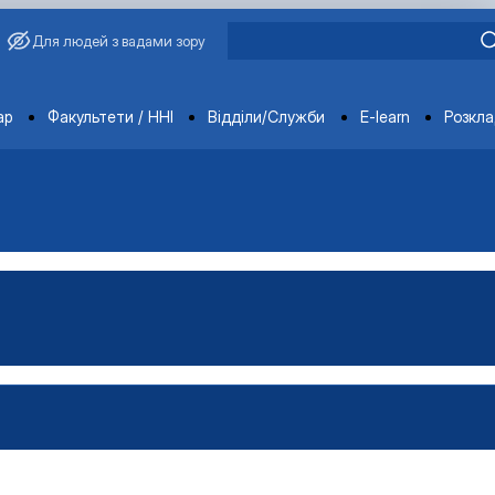
Для людей з вадами зору
ments
ар
Факультети / ННІ
Відділи/Служби
E-learn
Розкл