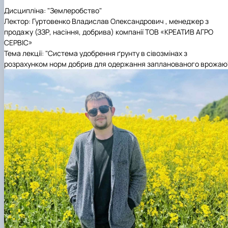
Дисципліна: "Землеробство"
Лектор: Гуртовенко Владислав Олександрович , менеджер з
продажу (ЗЗР, насіння, добрива) компанії ТОВ «КРЕАТИВ АГРО
СЕРВІС»
Тема лекції: "Система удобрення ґрунту в сівозмінах з
розрахунком норм добрив для одержання запланованого врожаю"