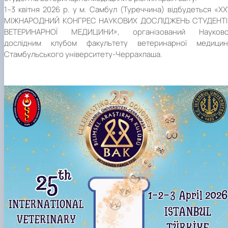
Фотогалерея
1–3 квітня 2026 р. у м. Самбул (Туреччина) відбудеться «X
МІЖНАРОДНИЙ КОНГРЕС НАУКОВИХ ДОСЛІДЖЕНЬ СТУДЕНТІ
ВЕТЕРИНАРНОЇ МЕДИЦИНИ», організований Науково
дослідним клубом факультету ветеринарної медицин
Стамбульського університету-Черрахпаша.