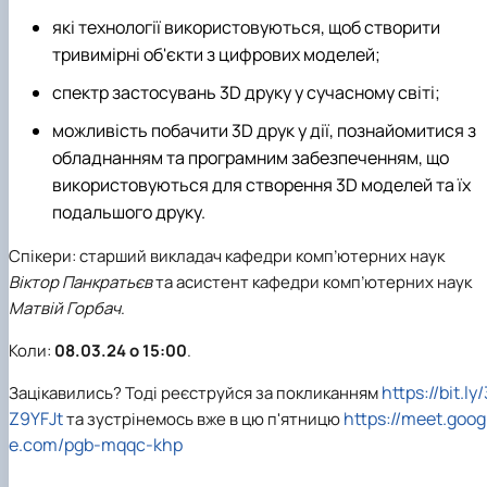
які технології використовуються, щоб створити
тривимірні об'єкти з цифрових моделей;
спектр застосувань 3D друку у сучасному світі;
можливість побачити 3D друк у дії, познайомитися з
обладнанням та програмним забезпеченням, що
використовуються для створення 3D моделей та їх
подальшого друку.
Спікери: старший викладач кафедри комп’ютерних наук
Віктор Панкратьєв
та асистент кафедри комп’ютерних наук
Матвій Горбач
.
Коли:
08.03.24 о 15:00
.
https://bit.ly/
Зацікавились? Тоді реєструйся за покликанням
Z9YFJt
https://meet.goog
та зустрінемось вже в цю п'ятницю
e.com/pgb-mqqc-khp