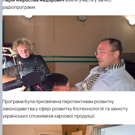
Звіт про роботу гуртка
Звіт про роботу гуртка
радіопрограми.
Програма була присвячена перспективам розвитку
законодавства у сфері розвитку біотехнологій та захисту
українських споживачів харчової продукції.