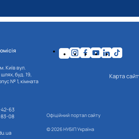
омісія
м. Київ вул.
шлях, буд. 19,
Карта сайт
пус № 1, кімната
-42-63
Офіційний портал сайту
-83-08
© 2026 НУБІП Україна
du.ua