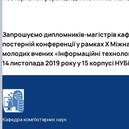
Склад кафедри
Робочі програми
Комп'ютерні науки (бакалавр)
Співпраця
Студентські гуртки
Програмне забезпечення інформаційних систем (магіс
Випускники КН
Матеріально-технічна база кафедри
Інформаційні управляючі системи і технології (магістр)
Випускники ІПЗ
Штучний інтелект та робототехніка (магістр)
Інші спеціальності
З
апрошуємо дипломників-магістрів каф
постерній конференції у рамках
X Міжн
молодих вчених «
Інформаційні технолог
14 листопада 2019 року у 15 корпусі НУБ
Кафедра комп’ютерних наук