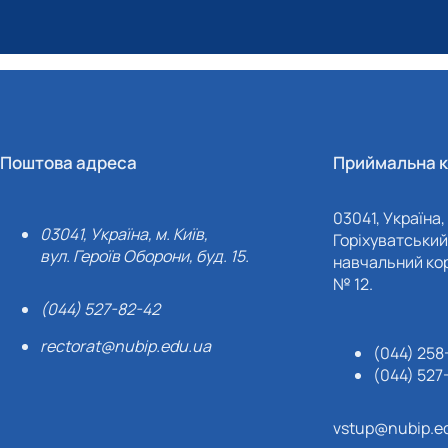
Поштова адреса
Приймальна к
03041, Україна, 
03041, Україна, м. Київ,
Горіхуватський 
вул. Героїв Оборони, буд. 15.
навчальний кор
№ 12.
(044) 527-82-42
rectorat@nubip.edu.ua
(044) 258
(044) 527
vstup@nubip.e