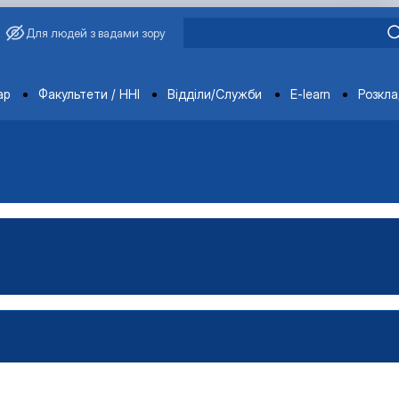
Для людей з вадами зору
ments
ар
Факультети / ННІ
Відділи/Служби
E-learn
Розкл