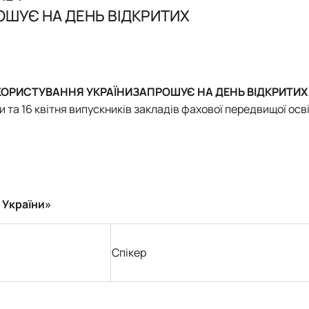
Управління закладом освіти (професійна)
Аспіранти
D3 «Менеджмент» ОПП «Управління закладом освіти» - маг
ШУЄ НА ДЕНЬ ВІДКРИТИХ
Управління закладом освіти (наукова)
Випускники
I10 "Соціальна робота та консультування" ОПП "Управління в
Обговорення освітніх програм
ОКОРИСТУВАННЯ УКРАЇНИ
ЗАПРОШУЄ НА ДЕНЬ ВІДКРИТИХ
и та
16 квітня
випускників закладів фахової передвищої осв
 України»
Спікер