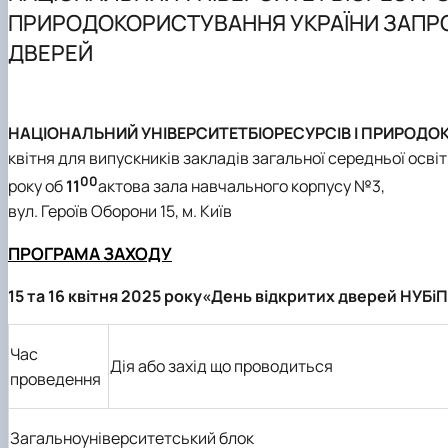
Як стати студентом?
Електронні навчальні курси
Науковий гурток
ПРИРОДОКОРИСТУВАННЯ УКРАЇНИ ЗАПРО
Чому НУБіП України – твій правильний вибір?
Практична підготовка
Науково-дослідна робота студентів
ДВЕРЕЙ
Часті запитання та відповіді
Портфоліо магістрів
Підготовка до ЄВІ
Підготовчі курси до НМТ
Правила прийому 2026
НАЦІОНАЛЬНИЙ УНІВЕРСИТЕТ
БІОРЕСУРСІВ І ПРИРОД
Контактні дані
квітня
для випускників закладів загальної середньої освіт
0
0
року об
11
актова зала навчального корпусу №3,
вул. Героїв Оборони 15, м. Київ
ПРОГРАМА ЗАХОДУ
15 та 16 квітня 2025 року
«День відкритих дверей НУБіП
Час
Дія або захід що проводиться
проведення
Загальноуніверситетський блок