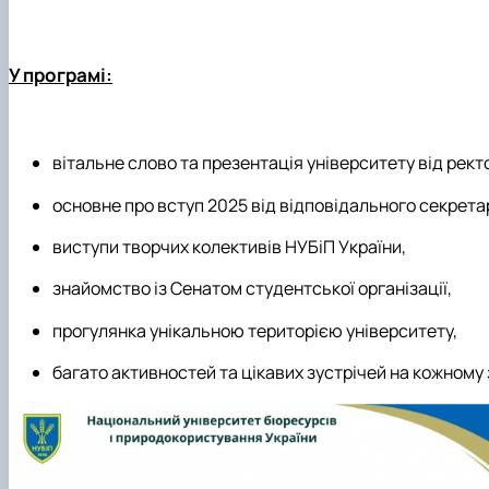
У програмі:
вітальне слово та презентація університету від рек
основне про вступ 2025 від відповідального секрет
виступи творчих колективів НУБіП України,
знайомство із Сенатом студентської організації,
прогулянка унікальною територією університету,
багато активностей та цікавих зустрічей на кожному 