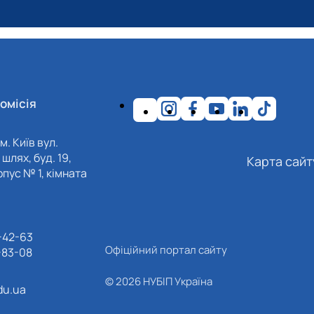
омісія
м. Київ вул.
шлях, буд. 19,
Карта сайт
пус № 1, кімната
-42-63
Офіційний портал сайту
-83-08
© 2026 НУБІП Україна
du.ua