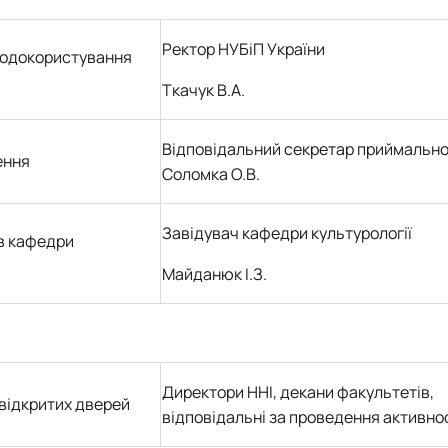
Ректор НУБіП України
иродокористування
Ткачук В.А.
Відповідальний секретар приймальної
ення
Соломка О.В.
Завідувач кафедри культурології
ів кафедри
Майданюк І.З.
Директори ННІ, декани факультетів,
відкритих дверей
відповідальні за проведення активно