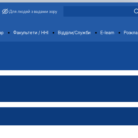
Для людей з вадами зору
ments
ар
Факультети / ННІ
Відділи/Служби
E-learn
Розкл
атура
стратура