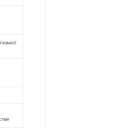
 комісії
стей