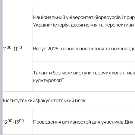
Національний університет біоресурсів і пр
України: історія, досягнення та перспективи
00
40
Вступ 2025: основні положення та нововвед
11
-11
Таланти без меж: виступи творчих колектив
культурології
Інститутський/факультетський блок
00
00
Проведення активностей для учасників Дня 
12
-13