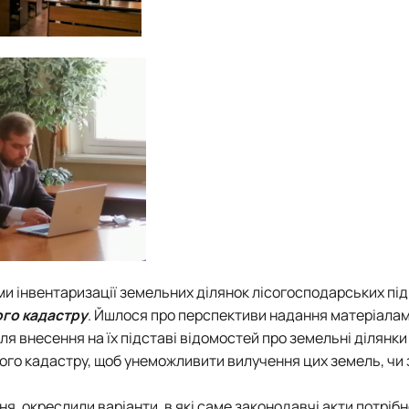
ми інвентаризації земельних ділянок лісогосподарських пі
го кадастру
. Йшлося про перспективи надання матеріала
я внесення на їх підставі відомостей про земельні ділянки
го кадастру, щоб унеможливити вилучення цих земель, чи 
ня, окреслили варіанти, в які саме законодавчі акти потріб