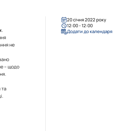
20 січня 2022 року
12:00 - 12:00
и.
Додати до календаря
ння
ання не
вано
ме – щодо
ня.
 та
і.