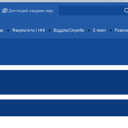
Для людей з вадами зору
ments
ар
Факультети / ННІ
Відділи/Служби
E-learn
Розкл