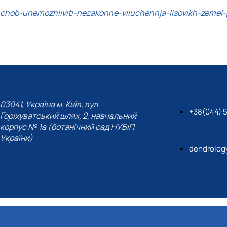
/shchob-unemozhliviti-nezakonne-viluchennja-lisovikh-zemel-
03041, Україна м. Київ, вул.
+38(044) 
Горіхуватський шлях, 2, навчальний
корпус № 1а (ботанічний сад НУБіП
України)
dendrolog