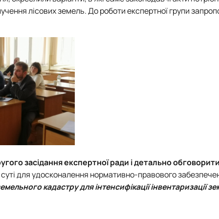
лучення лісових земель. До роботи експертної групи запро
угого засідання експертної ради і детально обговорит
по суті для удосконалення нормативно-правового забезпече
мельного кадастру для інтенсифікації інвентаризації зе