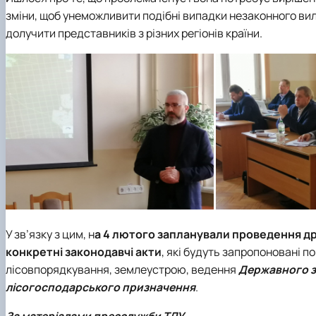
зміни, щоб унеможливити подібні випадки незаконного ви
долучити представників з різних регіонів країни.
У зв’язку з цим, н
а 4 лютого запланували проведення др
конкретні законодавчі акти
, які будуть запропоновані 
лісовпорядкування, землеустрою, ведення
Державного зе
лісогосподарського призначення
.
За матеріалами пресслужби ТЛУ