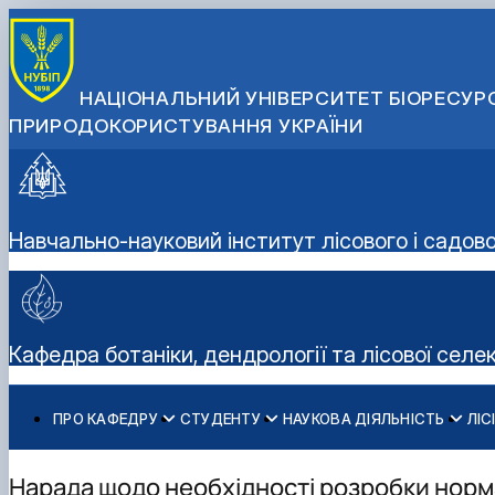
НАЦІОНАЛЬНИЙ УНІВЕРСИТЕТ БІОРЕСУРС
ПРИРОДОКОРИСТУВАННЯ УКРАЇНИ
Навчально-науковий інститут лісового і садов
Кафедра ботаніки, дендрології та лісової селек
ПРО КАФЕДРУ
СТУДЕНТУ
НАУКОВА ДІЯЛЬНІСТЬ
ЛІС
Історія та сучасність
Навчальна робота
Науково-дослідна робота
Про центр
Колектив
Навчальні практики
Публікації
Фотогалерея
Нарада щодо необхідності розробки нор