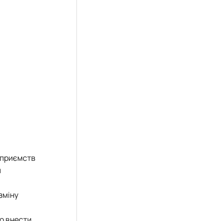
дприємств
м
зміну
но внести