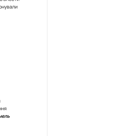
понували
и
ння
мель