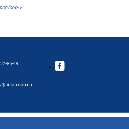
potribno-v
527-85-18
y@nubip.edu.ua