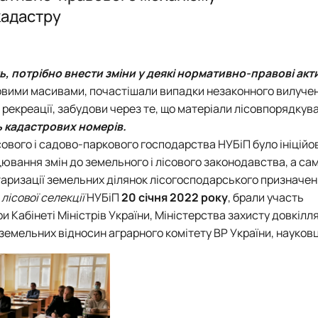
Student scientific botany group "Green plant"
кадастру
 потрібно внести зміни у деякі нормативно-правові акт
ісовими масивами, почастішали випадки незаконного вилуче
я рекреації, забудови через те, що матеріали лісовпорядкув
 кадастрових номерів.
сового і садово-паркового господарства НУБіП
було ініційо
ювання змін до земельного і лісового законодавства, а са
аризації земельних ділянок лісогосподарського призначен
 лісової селекції
НУБіП
20 січня 2022 року
, брали участь
 Кабінеті Міністрів України, Міністерства захисту довкілля
земельних відносин аграрного комітету ВР України, науковц