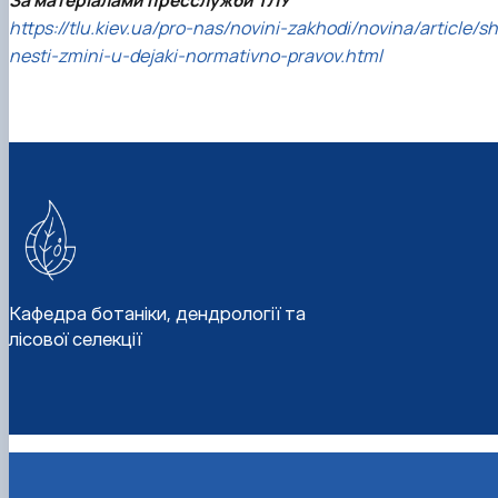
https://tlu.kiev.ua/pro-nas/novini-zakhodi/novina/article
nesti-zmini-u-dejaki-normativno-pravov.html
Кафедра ботаніки, дендрології та
лісової селекції