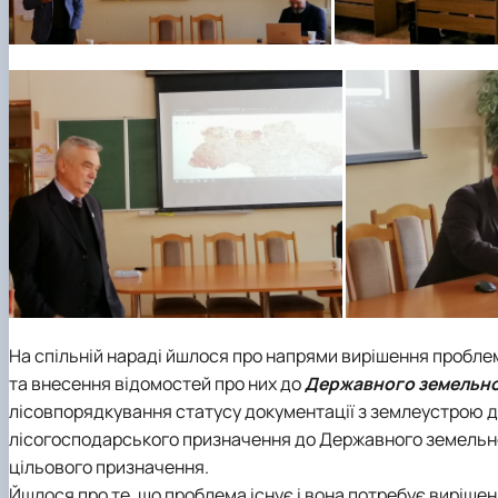
На спільній нараді йшлося про напрями вирішення пробле
та внесення відомостей про них до
Державного земельно
лісовпорядкування статусу документації з землеустрою дл
лісогосподарського призначення до Державного земельно
цільового призначення.
Йшлося про те, що проблема існує і вона потребує вирішен