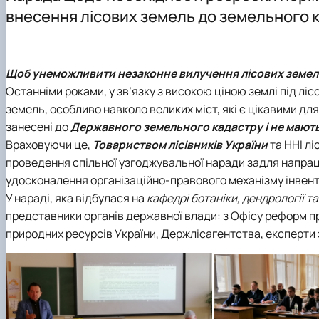
Лабораторії
Програми навчальних практик
Студентські наукові гуртки
внесення лісових земель до земельного 
Науково-консультаційні послуги
Щоб унеможливити незаконне вилучення лісових земель,
Останніми роками, у зв’язку з високою ціною землі під л
земель, особливо навколо великих міст, які є цікавими дл
занесені до
Державного земельного кадастру і не мають
Враховуючи це,
Товариством лісівників України
та
ННІ лі
проведення спільної узгоджувальної наради задля напрац
удосконалення організаційно-правового механізму інвент
У нараді, яка відбулася на
кафедрі ботаніки, дендрології
та
представники органів державної влади: з Офісу реформ при
природних ресурсів України, Держлісагентства, експерти 