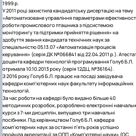
1999 р.
У 2011 році захистила кандидатську дисертацію на тему
«Автоматизоване управління параметрами ефективност
роботи промислового пташника з підсистемою
моніторингу та підтримки прийняття рішення» на
здобуття звання кандидата технічних наук за
спеціальністю 05.13.07 «Автоматизація процесів
керування» (серія ДК №066841 від 22.04.2011 р.). Атеста
доцента кафедри технологій програмування Голуб Б.Л.
отримала 10.10.2013 року (серія 12ДЦ, №36164).
З 2016 року Голуб Б.Л. працює на посаді завідувача
кафедри комп’ютерних наук факультету інформаційних
технологій.
За час роботи на кафедрі було видано більше 40
методичних розробок, розроблено електронні навчальн
курси з 7-ми дисциплін, випущено три навчальні
посібники. Під керівництвом Голуб Б.Л. кафедра
комп’ютерних наук за останні п’ять років успішно
пройшла акредитації за ОПП «Комп’ютерні науки» (ОС