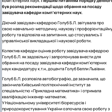
комп’ютерних наук.
Першим питанням порядку денног
був розляд рекомендації щодо обрання на посаду
завідувача кафедри комп’ютерних наук
.
Діючий завідувач кафедрою Голуб Б.Л. звітувала про
свою навчально-методичну, наукову і профорієнтаційн
роботу та відповіла на запитання, що стосувались її
управлінської викладацької і наукової роботи.
Колектив кафедри оцінив роботу завідувача кафедрою
Голуб Б.Л. як задовільну і запропонував внести для
обрання на посаду завідувача кафедри комп’ютерних
наук кандидатуру к.т.н, доцента Голуб Белли Львівни.
Голуб Б.Л. розповіла автобіографію, де зазначила, що
закінчила Київський політехнічний інститут за
спеціальністю «Прикладна математика» і отримала
кваліфікацію інженер-математик.
У Національному університеті біоресурсів і
природокористування України озпочала свою роботу з