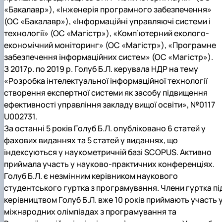
«Бакалавр»), «Інженерія програмного забезпечення»
(ОС «Бакалавр»), «Інформаційні управляючі системи і
технології» (ОС «Магістр»), «Комп’ютерний еколого-
економічний моніторинг» (ОС «Магістр»), «Програмне
забезпечення інформаційних систем» (ОС «Магістр»).
З 2017р. по 2019 р. Голуб Б.Л. керувала НДР на тему
«Розробка інтелектуальної інформаційної технології
створення експертної системи як засобу підвищення
ефективності управління закладу вищої освіти», №0117
U002731.
За останні 5 років Голуб Б.Л. опубліковано 6 статей у
фахових виданнях та 5 статей у виданнях, що
індексуються у наукометричній базі SCOPUS. Активно
приймала участь у науково-практичних конференціях.
Голуб Б.Л. є незмінним керівником наукового
студентського гуртка з програмування. Члени гуртка пі
керівництвом Голуб Б.Л. вже 10 років приймають участь 
міжнародних олімпіадах з програмування та