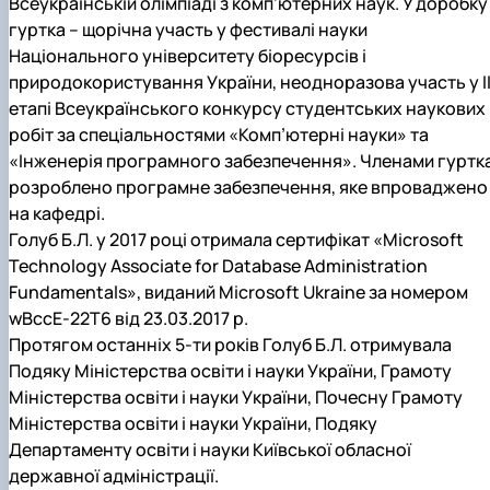
Всеукраїнській олімпіаді з комп’ютерних наук. У доробку
гуртка – щорічна участь у фестивалі науки
Національного університету біоресурсів і
природокористування України, неодноразова участь у І
етапі Всеукраїнського конкурсу студентських наукових
робіт за спеціальностями «Комп’ютерні науки» та
«Інженерія програмного забезпечення». Членами гуртк
розроблено програмне забезпечення, яке впроваджено
на кафедрі.
Голуб Б.Л. у 2017 році отримала сертифікат «Microsoft
Technology Associate for Database Administration
Fundamentals», виданий Microsoft Ukraine за номером
wBccE-22T6 від 23.03.2017 р.
Протягом останніх 5-ти років Голуб Б.Л. отримувала
Подяку Міністерства освіти і науки України, Грамоту
Міністерства освіти і науки України, Почесну Грамоту
Міністерства освіти і науки України, Подяку
Департаменту освіти і науки Київської обласної
державної адміністрації.