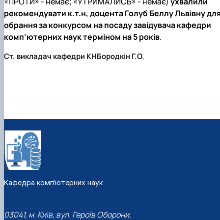
«ПРОТИ» - немає; «УТРИМАЛИСЬ» - немає)
ухвалили
рекомендувати к.т.н, доцента Голуб Беллу Львівну дл
обрання за конкурсом на посаду завідувача кафедри
комп’ютерних наук терміном на 5 років
.
Ст. викладач кафедри КН
Бородкін Г.О.
Кафедра комп’ютерних наук
03041, м. Київ, вул. Героїв Оборони,