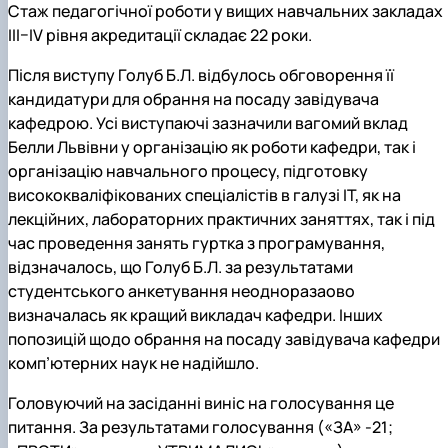
Стаж педагогічної роботи у вищих навчальних закладах
ІІІ–ІV рівня акредитації складає 22 роки.
Після виступу Голуб Б.Л. відбулось обговорення її
кандидатури для обрання на посаду завідувача
кафедрою. Усі виступаючі зазначили вагомий вклад
Белли Львівни у організацію як роботи кафедри, так і
організацію навчального процесу, підготовку
висококваліфікованих спеціалістів в галузі ІТ, як на
лекційних, лабораторних практичних заняттях, так і під
час проведення занять гуртка з програмування,
відзначалось, що Голуб Б.Л. за результатами
студентського анкетування неодноразаово
визначалась як кращий викладач кафедри. Інших
попозицій щодо обрання на посаду завідувача кафедри
комп’ютерних наук не надійшло.
Головуючий на засіданні виніс на голосування це
питання. За результатами голосування («ЗА» -21;