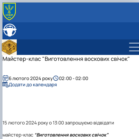
ПРО КАФЕДРУ
Історія кафедри
СКЛАД КАФЕДРИ
Співпраця з роботодавцями
ОСВІТНЯ ДІЯЛЬНІСТЬ
Навчальні лабораторії
Навчальні лабораторії
НАУКОВА ДІЯЛЬНІСТЬ
Можливості працевлаштування
Робочі програми
Наукова робота
Майстер-клас "Виготовлення воскових свічок"
МІЖНАРОЖНА ДІЯЛЬНІСТЬ
Практика студентів
Дорадча діяльність
Сертифікатні курси
Гурток "Бджільництво"
Тематики бакалаврських робіт
Штучне виведення бджолиних маток
Аспірантура
Головна
6 лютого 2024 року
02:00 - 02:00
Тематики магістерських робіт
Члени наукового гуртка
Нормативно-правове забезпечення
Додати до календаря
Фотогалерея
План роботи гуртка
Сторінка аспіранта
Звіт про роботу гуртка
15 лютого 2024 року
о
13:00
запрошуємо відвідати
майстер-клас
“Виготовлення воскових свічок”