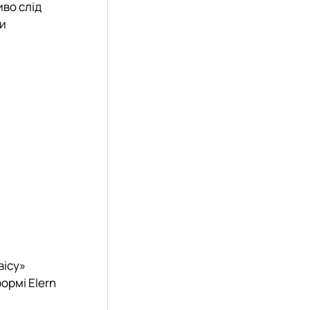
иво слід
ки
вісу»
ормі Elern