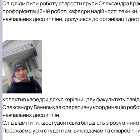
Слід відмітити роботу старости групи
Олександра Кра
профорієнтаційній роботі кафедри надійності техніки,
навчальних дисципліни, долучився до організації дис
Колектив кафедри дякує керівництву факультету та
ві
Олександру Банному
за оперативну координацію робот
навчальних дисциплін.
Слід відмітити, що
студентська більшість з розумінням
Побажаємо усім студентам, викладачам та співробітни