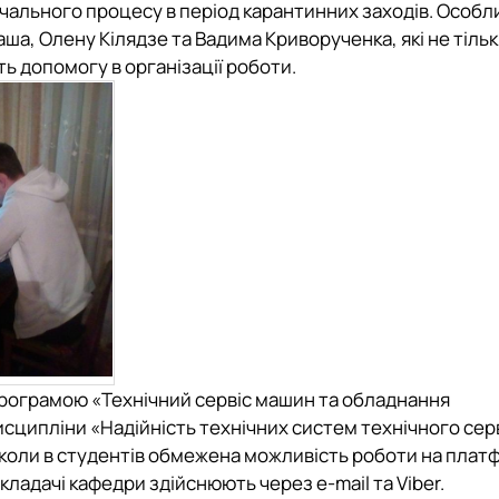
навчального процесу в період карантинних заходів. Особл
аша, Олену Кілядзе та Вадима Криворученка,
які не тіль
ь допомогу в організації роботи.
 програмою
«Технічний сервіс машин та обладнання
дисципліни
«Надійність технічних систем технічного сер
 коли в студентів обмежена можливість роботи на
платф
кладачі кафедри здійснюють через e-mail та
Viber.