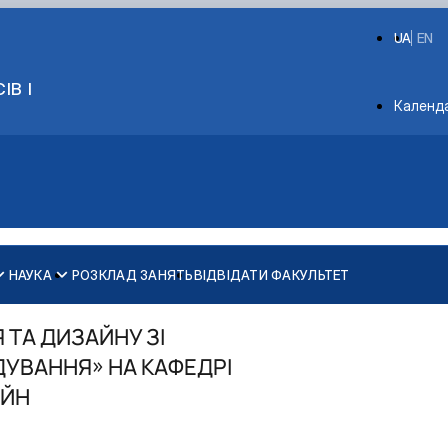
UA
EN
ІВ І
Depart
Календ
НАУКА
РОЗКЛАД ЗАНЯТЬ
ВІДВІДАТИ ФАКУЛЬТЕТ
G11 Машинобудування
G11 Машинобудування
G19 Будівництво та цивільна інженерія
G19 Будівництво та цивільна інженерія
ТА ДИЗАЙНУ ЗІ
УВАННЯ» НА КАФЕДРІ
АЙН
ства