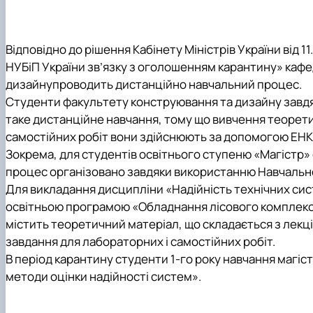
Міжнародна співараця
Список студентів академічних груп
Технічного сервісу та інженерного менеджменту імені
Опитування
Накази про затвердження тем кваліфікаційних робіт
Про нас
Сторінка магістра
Відповідно до рішення Кабінету Міністрів України від 11
Рада роботодавців
Навчальна робота
НУБіП України зв’язку з оголошенням карантину»
кафе
Соціальна стипендія
дизайну
проводить дистанційно навчальний процес.
Студенту
Студенти
факультету конструювання та дизайну
завдя
Студентська організація
таке дистанційне навчання, тому що вивчення теоретич
Рейтингові списки
самостійних робіт вони здійснюють за допомогою ЕНК
Зокрема, для студентів освітнього ступеню «Магістр»
процес організовано завдяки використанню Навчаль
Для викладання дисципліни
«Надійність технічних си
освітньою програмою
«Обладнання лісового комплек
містить теоретичний матеріал, що складається з лекці
завдання для лабораторних і самостійних робіт.
В період карантину студенти 1-го року навчання маг
методи оцінки надійності систем».