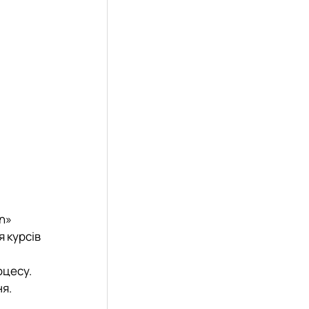
n»
 курсів
оцесу.
я.