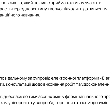
сновського,
який не лише приймав активну участь в
але і в період карантину творчо підходить до вивчення
танційного навчання.
дповідальному за супровід електронної платформи «Eler
и, консультації щодо виконання робіт та удосконалення
 віднеслась до тимчасових змін у формі навчального пр
кам університету здоров’я, терпіння та взаєморозумінн