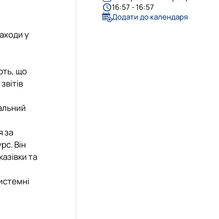
16:57 - 16:57
Додати до календаря
заходи у
ють, що
звітів
альний
я за
рс. Він
казівки та
истемні