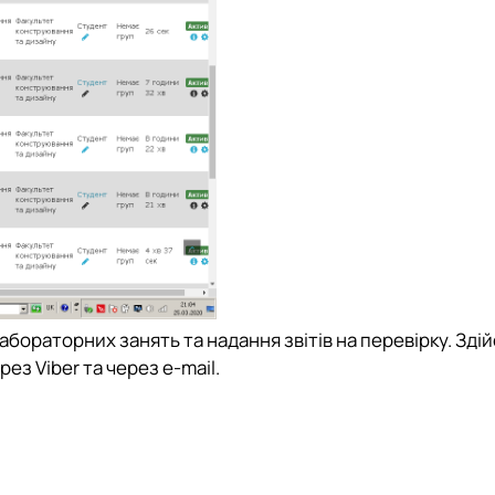
абораторних занять та надання звітів на перевірку. Зді
ез Viber та через e-mail.