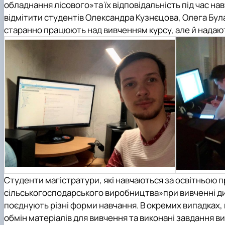
обладнання лісового»
та їх відповідальність під час 
відмітити студентів
Олександра Кузнєцова, Олега Бул
старанно працюють над вивченням курсу, але й надают
Студенти магістратури, які навчаються за освітньою
сільськогосподарського виробництва»
при вивченні 
поєднують різні форми навчання.
В окремих випадках,
обмін матеріалів для вивчення та виконані завдання
ви