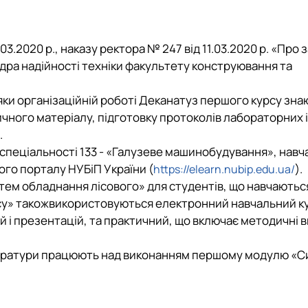
 М. П. Момотенка
.03.2020 р., наказу ректора № 247 від 11.03.2020 р. «Про 
дра надійності техніки факультету конструювання та
ки організаційній роботі
Деканату
з першого курсу зна
ного матеріалу, підготовку протоколів лабораторних і 
.
 спеціальності
133 -
«Галузеве машинобудування»,
навч
ного порталу
НУБіП України (
).
https://elearn.nubip.edu.ua/
стем обладнання лісового»
для студентів, що навчаютьс
су»
також
використовуються електронний навчальний ку
й і презентацій, та практичний, що включає методичні в
істратури працюють над виконанням першому модулю «С