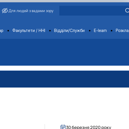
Для людей з вадами зору
ments
ар
Факультети / ННІ
Відділи/Служби
E-learn
Розкл
30 березня 2020 року