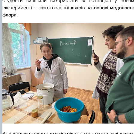
студенти вирішили використати їх потенціал у новом
експерименті — виготовленні
квасів на основі медоносно
флори.
З ініціативи
студентів-магістрів
та за підтримки
завідувачк