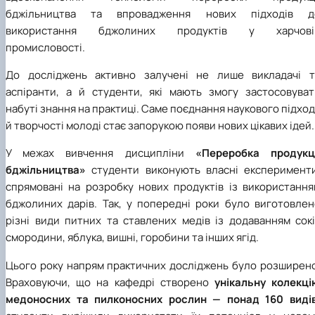
бджільництва та впровадження нових підходів д
використання бджолиних продуктів у харчові
промисловості.
До досліджень активно залучені не лише викладачі т
аспіранти, а й студенти, які мають змогу застосовуват
набуті знання на практиці. Саме поєднання наукового підхо
й творчості молоді стає запорукою появи нових цікавих ідей.
У межах вивчення дисципліни
«Переробка продукці
бджільництва»
студенти виконують власні експерименти
спрямовані на розробку нових продуктів із використання
бджолиних дарів. Так, у попередні роки було виготовлен
різні види питних та ставлених медів із додаванням сокі
смородини, яблука, вишні, горобини та інших ягід.
Цього року напрям практичних досліджень було розширено
Враховуючи, що на кафедрі створено
унікальну колекці
медоносних та пилконосних рослин — понад 160 видів