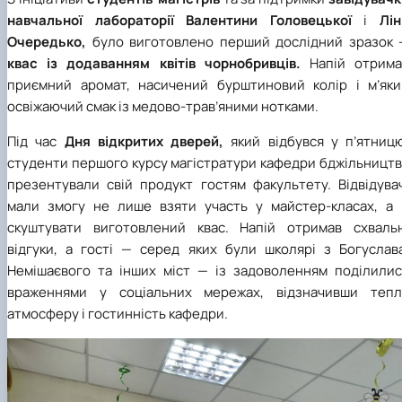
навчальної лабораторії Валентини Головецької
і
Лін
Очередько,
було виготовлено перший дослідний зразок 
квас із додаванням квітів чорнобривців.
Напій отрима
приємний аромат, насичений бурштиновий колір і м’яки
освіжаючий смак із медово-трав’яними нотками.
Під час
Дня відкритих дверей,
який відбувся у п’ятницю
студенти першого курсу магістратури кафедри бджільництв
презентували свій продукт гостям факультету. Відвідувач
мали змогу не лише взяти участь у майстер-класах, а 
скуштувати виготовлений квас. Напій отримав схвальн
відгуки, а гості — серед яких були школярі з Богуслава
Немішаєвого та інших міст — із задоволенням поділилис
враженнями у соціальних мережах, відзначивши тепл
атмосферу і гостинність кафедри.