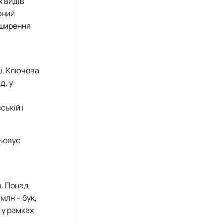
х видів
оний
оширення
щі. Ключова
д, у
ській і
цьовує
в. Понад
 млн – бук,
 у рамках