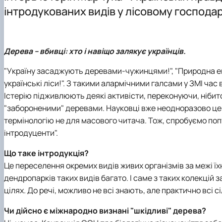
Лабораторії
Програми навчальних практик
Студентські наукові гуртки
інтродукованих видів у лісовому господар
Науково-консультаційні послуги
Дерева – вбивці: хто і навіщо залякує українців.
"Україну засаджують деревами-чужинцями!", "Природна ек
українські ліси!". З такими алармічними галсами у ЗМІ час 
Істерію підживлюють деякі активісти, переконуючи, нібит
"забороненими" деревами. Науковці вже неодноразово це с
термінологію не для масового читача. Тож, спробуємо поп
інтродуценти".
Що таке інтродукція?
Це переселення окремих видів живих організмів за межі їхн
дендропарків таких видів багато. І саме з таких колекцій
цілях. До речі, можливо не всі знають, але практично всі с
Чи дійсно є міжнародно визнані "шкідливі" дерева?