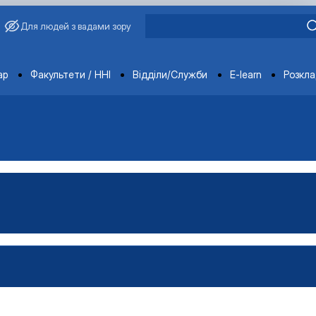
Для людей з вадами зору
ments
ар
Факультети / ННІ
Відділи/Служби
E-learn
Розкл