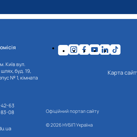
омісія
м. Київ вул.
шлях, буд. 19,
Карта сайт
пус № 1, кімната
-42-63
Офіційний портал сайту
-83-08
© 2026 НУБІП Україна
du.ua