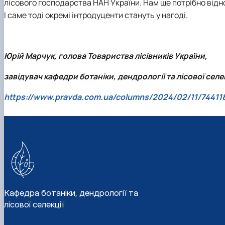
лісового господарства НАН України. Нам ще потрібно віднов
І саме тоді окремі інтродуценти стануть у нагоді.
Юрій Марчук, голова Товариства лісівників України,
завідувач кафедри ботаніки, дендрології та лісової селек
https://www.pravda.com.ua/columns/2024/02/11/74411
Кафедра ботаніки, дендрології та
лісової селекції