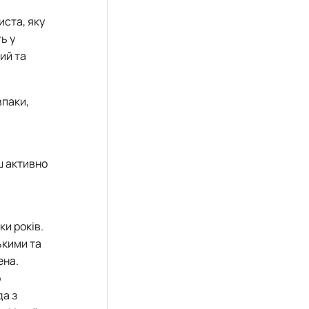
иста, яку
ь у
ий та
впаки,
ьш активно
ки років.
ькими та
ена.
о
да з