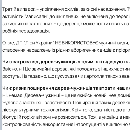
Третій випадок – укріплення схилів, захисні насадження. 
активісти "записали" до шкідливих, не включена до перелікі
захисних насадженнях – це деревце може рости навіть на н
робінія псевдоакація.
Отже, ДП "Ліси України" НЕ ВИКОРИСТОВУЄ чужинні види, 
створення насаджень із рідних аборигенних видів є пріор
Чи є загроза від дерев-чужинців людям, які відвідують 
Звісно, ні! Це звичайні дерева, які походять з інших частин
ростуть. Нагадаємо, що кукурудза чи картопля також завезе
Чи є ризик поширення дерев-чужинців та втрати наших
Ні, немає. Дерева-чужинці – це не якийсь новий, невідоми
Чудово знають їхні властивості. Поширення таких дерев як
лісокультурними технологіями. Крім того, здатність до а
Жолуді й горіхи вітром не розносяться. Тож, в українців 
контрольованість використання інтродуцентів виключно в