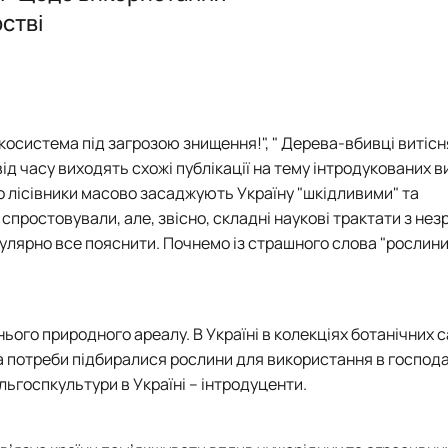
Student scientific botany group "Green plant"
стві
осистема під загрозою знищення!", " Дерева-вбивці витіс
від часу виходять схожі публікації на тему інтродукованих в
о лісівники масово засаджують Україну "шкідливими" та
простовували, але, звісно, складні наукові трактати з не
улярно все пояснити. Почнемо із страшного слова "рослини
ього природного ареалу. В Україні в колекціях ботанічних са
 за потреби підбиралися рослини для використання в господ
ільгоспкультури в Україні – інтродуценти.