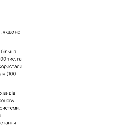
, якщо не
о більша
00 тис. га
икористали
ля (100
х видів.
ореневу
осистеми,
ш
истання