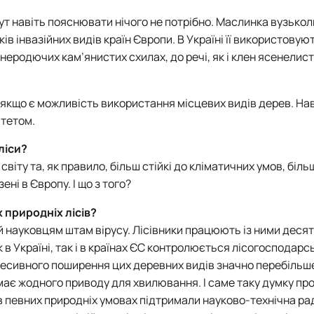
Тут навіть пояснювати нічого не потрібно. Маслинка вузькол
в інвазійних видів країн Європи. В Україні її використовуют
еродючих кам’янистих схилах, до речі, як і клен ясенелист
якщо є можливість використання місцевих видів дерев. На
итетом.
ліси?
 світу та, як правило, більш стійкі до кліматичних умов, біл
ні в Європу. І що з того?
 природніх лісів?
й науковцям штам вірусу. Лісівники працюють із ними десят
 в Україні, так і в країнах ЄС контролюється лісогосподарс
гресивного поширення цих деревних видів значно перебільш
немає жодного приводу для хвилювання. І саме таку думку пр
 певних природніх умовах підтримали науково-технічна ра