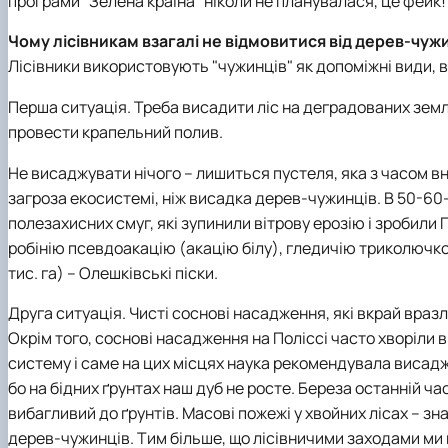
програми "Зелена країна" ніколи не планувалася, це фейк!
Чому лісівникам взагалі не відмовитися від дерев-чуж
Лісівники використовують "чужинців" як допоміжні види, 
Перша ситуація. Треба висадити ліс на деградованих земл
провести крапельний полив.
Не висаджувати нічого – лишиться пустеля, яка з часом вн
загроза екосистемі, ніж висадка дерев-чужинців. В 50-60-х
полезахисних смуг, які зупинили вітрову ерозію і зробил
робінію псевдоакацію (акацію білу), гледичію триколючко
тис. га) – Олешківські піски.
Друга ситуація. Чисті соснові насадження, які вкрай вра
Окрім того, соснові насадження на Поліссі часто хворіли
систему і саме на цих місцях наука рекомендувала висадж
бо на бідних ґрунтах наш дуб не росте. Береза останній ча
вибагливий до ґрунтів. Масові пожежі у хвойних лісах – з
дерев-чужинців. Тим більше, що лісівничими заходами ми