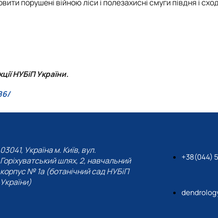
ити порушені війною ліси і полезахисні смуги півдня і сход
ції НУБіП України.
86/
03041, Україна м. Київ, вул.
+38(044) 
Горіхуватський шлях, 2, навчальний
корпус № 1а (ботанічний сад НУБіП
України)
dendrolog