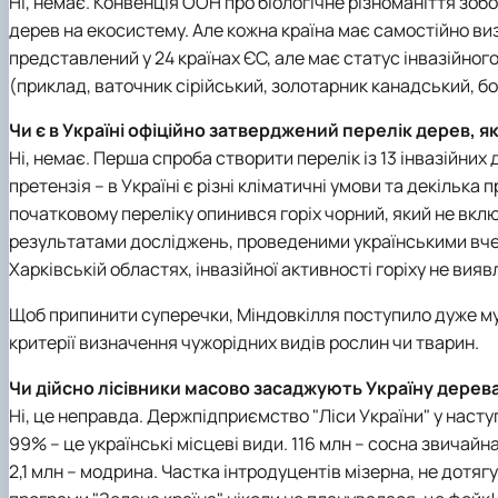
Ні, немає. Конвенція ООН про біологічне різноманіття зоб
дерев на екосистему. Але кожна країна має самостійно виз
представлений у 24 країнах ЄС, але має статус інвазійног
(приклад, ваточник сірійський, золотарник канадський, б
Чи є в Україні офіційно затверджений перелік дерев, 
Ні, немає. Перша спроба створити перелік із 13 інвазійн
претензія – в Україні є різні кліматичні умови та декілька
початковому переліку опинився горіх чорний, який не вклю
результатами досліджень, проведеними українськими вчени
Харківській областях, інвазійної активності горіху не вияв
Щоб припинити суперечки, Міндовкілля поступило дуже му
критерії визначення чужорідних видів рослин чи тварин.
Чи дійсно лісівники масово засаджують Україну дере
Ні, це неправда. Держпідприємство "Ліси України" у наст
99% – це українські місцеві види. 116 млн – сосна звичайна, 
2,1 млн – модрина. Частка інтродуцентів мізерна, не дотя