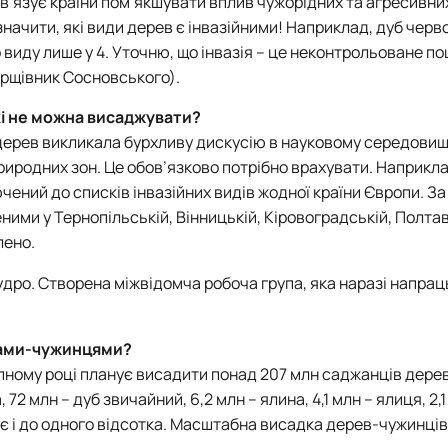
ов’язує країни пом’якшувати вплив чужорідних та агресивни
начити, які види дерев є інвазійними! Наприклад, дуб черв
о виду лише у 4. Уточню, що інвазія – це неконтрольоване п
орщівник Сосновського).
які не можна висаджувати?
их дерев викликала бурхливу дискусію в науковому середови
 природних зон. Це обов’язково потрібно врахувати. Наприкла
чений до списків інвазійних видів жодної країни Європи. За
ми у Тернопільській, Вінницькій, Кіровоградській, Полтав
лено.
дро. Створена міжвідомча робоча група, яка наразі напра
вами-чужинцями?
упному році планує висадити понад 207 млн саджанців дере
72 млн – дуб звичайний, 6,2 млн – ялина, 4,1 млн – ялиця, 2,1
гує і до одного відсотка. Масштабна висадка дерев-чужинців