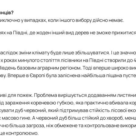
инців?
виключно у випадках, коли іншого вибору дійсно немає.
ях на Півдні, де жоден інший вид дерев не зможе прижитися
аслідок зміни клімату буде лише збільшуватися. І це значн
 роках минулого століття лісівники на Півдні створили до 4
и Південь базовим аграрним регіоном. Тоді вперше широко в
ву. Вперше в Європі була заліснена найбільша піщана пусте
зливі для пожеж. Проблема вирішується додаванням листяни
 від зараження кореневою губкою, яка практично вбивала к
увати дуб червоний, який підтримував стійкість лісової ек
с масово гине. А червоний дуб більш стійкий до хвороб, мен
начно більша загроза, ніж обмежене та контрольоване викор
 це контролюємо.