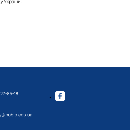
у України.
527-85-18
y@nubip.edu.ua