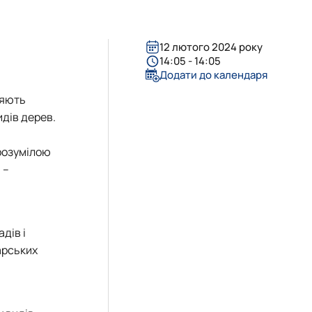
12 лютого 2024 року
14:05 - 14:05
Додати до календаря
няють
идів дерев.
зрозумілою
 –
дів і
арських