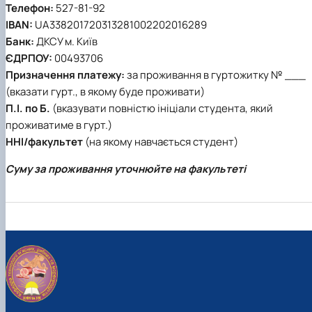
Телефон:
527-81-92
IBAN:
UA338201720313281002202016289
Банк:
ДКСУ м. Київ
ЄДРПОУ:
00493706
Призначення платежу:
за проживання в гуртожитку № ___
(вказати гурт., в якому буде проживати)
П.І. по Б.
(вказувати повністю ініціали студента, який
проживатиме в гурт.)
ННІ/факультет
(на якому навчається студент)
Суму за проживання уточнюйте на факультеті