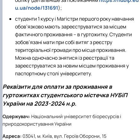
обліку (детальніше за покликанням
https://nubip.ed
u.ua/node/131691
);
студенти 1 курсу і Магістри першого року навчання
обов’язково мають зареєструватися за місцем
фактичного проживання – в гуртожитку. Студенти
зобов’язані мати при собі витяг з реєстру
територіальної громади про місце проживання.
Можна одночасно знятися із реєстрації та
зареєструватися за новим місцем проживання у
паспортному столі університету.
Реквізити для оплати за проживання в
гуртожитках студентського містечка НУБіП
України на 2023-2024 н.р.
Одержувач:
Національний університет біоресурсів і
природокористування України
Адреса:
03041, м. Київ, вул. Героїв Оборони, 15