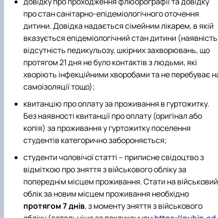
довідку про проходження флюорографії та довідку
про стан санітарно-епідеміологічного оточення
дитини. Довідка надається сімейним лікарем, в якій
вказується епідеміологічний стан дитини (наявність
відсутність педикульозу, шкірних захворювань, що
протягом 21 дня не було контактів з людьми, які
хворіють інфекційними хворобами та не перебуває н
самоізоляції тощо);
квитанцію про оплату за проживання в гуртожитку.
Без наявності квитанції про оплату (оригінал або
копія) за проживання у гуртожитку поселення
студентів категорично забороняється;
студенти чоловічої статті – приписне свідоцтво з
відміткою про зняття з військового обліку за
попереднім місцем проживання. Стати на військовий
облік за новим місцем проживання необхідно
протягом 7 днів
, з моменту зняття з військового