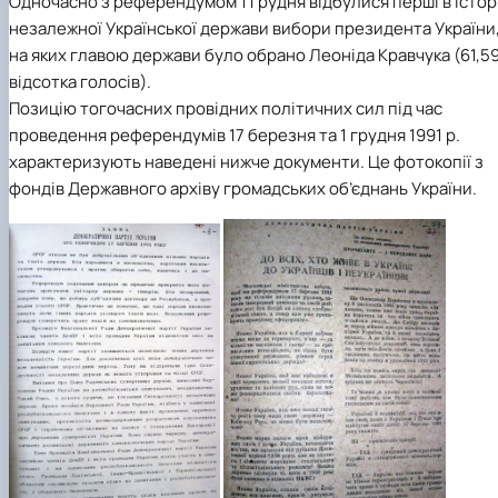
Одночасно з референдумом 1 грудня відбулися перші в історі
незалежної Української держави вибори президента України
на яких главою держави було обрано Леоніда Кравчука (61,5
відсотка голосів).
Позицію тогочасних провідних політичних сил під час
проведення референдумів 17 березня та 1 грудня 1991 р.
характеризують наведені нижче документи. Це фотокопії з
фондів Державного архіву громадських об’єднань України.