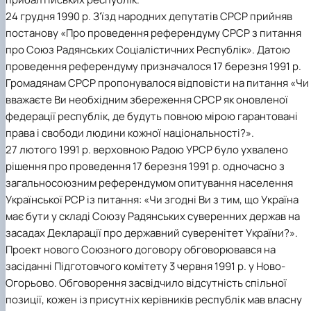
24 грудня 1990 р. З’їзд народних депутатів СРСР прийняв
постанову «Про проведення референдуму СРСР з питання
про Союз Радянських Соціалістичних Республік». Датою
проведення референдуму призначалося 17 березня 1991 р.
Громадянам СРСР пропонувалося відповісти на питання «Чи
вважаєте Ви необхідним збереження СРСР як оновленої
федерації республік, де будуть повною мірою гарантовані
права і свободи людини кожної національності?».
27 лютого 1991 р. верховною Радою УРСР було ухвалено
рішення про проведення 17 березня 1991 р. одночасно з
загальносоюзним референдумом опитування населення
Української РСР із питання: «Чи згодні Ви з тим, що Україна
має бути у складі Союзу Радянських суверенних держав на
засадах Декларації про державний суверенітет України?».
Проект нового Союзного договору обговорювався на
засіданні Підготовчого комітету 3 червня 1991 р. у Ново-
Огорьово. Обговорення засвідчило відсутність спільної
позиції, кожен із присутніх керівників республік мав власну