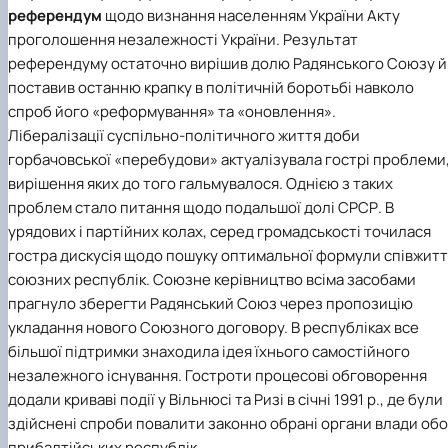
Підготовка до вступу в аспірантуру
Інформація і політика
референдум
щодо визнання населенням України Акту
Правила прийому 2026
HistoryEU
проголошення незалежності України. Результат
Контактні дані
референдуму остаточно вирішив долю Радянського Союзу й
Профорієнтаційна діяльність
поставив останню крапку в політичній боротьбі навколо
Профорієнтаційна робота
спроб його «реформування» та «оновлення».
Дні відкритих дверей
Лібералізації суспільно-політичного життя доби
горбачовської «перебудови» актуалізувала гострі проблеми
вирішення яких до того гальмувалося. Однією з таких
проблем стало питання щодо подальшої долі СРСР. В
урядових і партійних колах, серед громадськості точилася
гостра дискусія щодо пошуку оптимальної формули співжит
союзних республік. Союзне керівництво всіма засобами
прагнуло зберегти Радянський Союз через пропозицію
укладання нового Союзного договору. В республіках все
більшої підтримки знаходила ідея їхнього самостійного
незалежного існування. Гостроти процесові обговорення
додали криваві події у Вільнюсі та Ризі в січні 1991 р., де були
здійснені спроби повалити законно обрані органи влади об
прибалтійських республік.