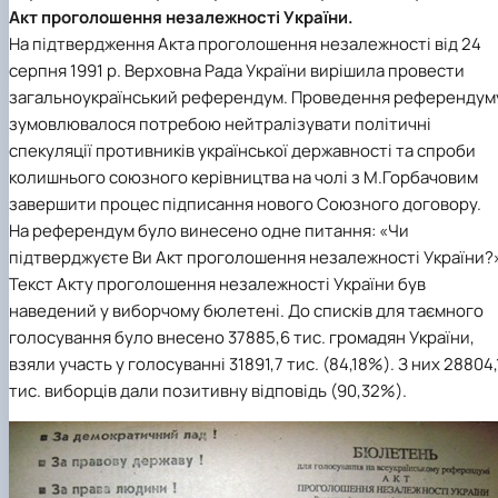
Акт проголошення незалежності України.
На підтвердження Акта проголошення незалежності від 24
серпня 1991 р. Верховна Рада України вирішила провести
загальноукраїнський референдум. Проведення референдум
зумовлювалося потребою нейтралізувати політичні
спекуляції противників української державності та спроби
колишнього союзного керівництва на чолі з М.Горбачовим
завершити процес підписання нового Союзного договору.
На референдум було винесено одне питання: «Чи
підтверджуєте Ви Акт проголошення незалежності України?
Текст Акту проголошення незалежності України був
наведений у виборчому бюлетені. До списків для таємного
голосування було внесено 37885,6 тис. громадян України,
взяли участь у голосуванні 31891,7 тис. (84,18%). З них 28804,
тис. виборців дали позитивну відповідь (90,32%).