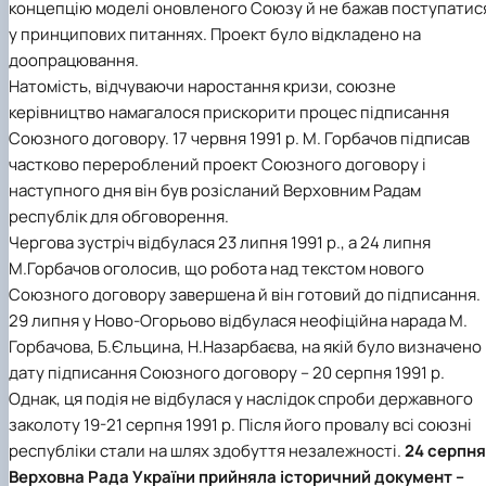
концепцію моделі оновленого Союзу й не бажав поступатис
у принципових питаннях. Проект було відкладено на
доопрацювання.
Натомість, відчуваючи наростання кризи, союзне
керівництво намагалося прискорити процес підписання
Союзного договору. 17 червня 1991 р. М. Горбачов підписав
частково перероблений проект Союзного договору і
наступного дня він був розісланий Верховним Радам
республік для обговорення.
Чергова зустріч відбулася 23 липня 1991 р., а 24 липня
М.Горбачов оголосив, що робота над текстом нового
Союзного договору завершена й він готовий до підписання.
29 липня у Ново-Огорьово відбулася неофіційна нарада М.
Горбачова, Б.Єльцина, Н.Назарбаєва, на якій було визначено
дату підписання Союзного договору – 20 серпня 1991 р.
Однак, ця подія не відбулася у наслідок спроби державного
заколоту 19-21 серпня 1991 р. Після його провалу всі союзні
республіки стали на шлях здобуття незалежності.
24 серпня
Верховна Рада України прийняла історичний документ –