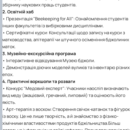
збірнику наукових праць студентів.
2. Освітній хаб
• Презентація "Beekeeping for All": Ознайомлення студентів
інших факультетів із вибірковими дисциплінами.
• Сертифікатні курси: Консультації щодо запису на курси з
матководства, апітерапії чи штучного осіменіння бджолиних
маток.
3. Музейно-екскурсійна програма
• Інтерактивне відвідування Музею бджоли.
• Демонстрація діючих моделей вуликів та інвентарю різних
епох.
4. Практичні воркшопи та розваги
• Конкурс "Медовий експерт": Учасники наосліп визначають
вид меду (акацієвий, гречаний, липовий) та оцінюють його
якість.
• Арт-терапія з воском: Створення свічок-катанок та фігурок
із воску. Це не лише творчість, а й знайомство з фізико-
хімічними властивостями продуктів бджільництва.Більш